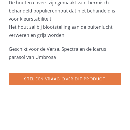
De houten covers zijn gemaakt van thermisch
deksel
behandeld populierenhout dat niet behandeld is
in
voor kleurstabiliteit.
hout
Het hout zal bij blootstelling aan de buitenlucht
Thermo
verweren en grijs worden.
Poplar
(zonder
Geschikt voor de Versa, Spectra en de Icarus
tegels)
parasol van Umbrosa
aantal
STEL EEN VRAAG OVER DIT PRODUCT