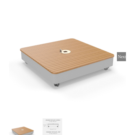
Horeca parasols
Muurparasols
Next
Schaduwdoeken
Snel leverbaar
Parasolvoeten
Balkonklemmen