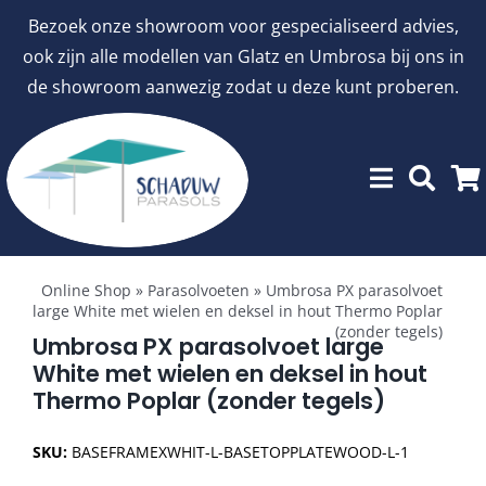
Ga
Bezoek onze showroom voor gespecialiseerd advies,
naar
ook zijn alle modellen van Glatz en Umbrosa bij ons in
inhoud
de showroom aanwezig zodat u deze kunt proberen.
Toggle
Showroommodellen
Navigation
Online Shop
»
Parasolvoeten
»
Umbrosa PX parasolvoet
large White met wielen en deksel in hout Thermo Poplar
(zonder tegels)
aanbiedingen
Umbrosa PX parasolvoet large
White met wielen en deksel in hout
Thermo Poplar (zonder tegels)
Stokparasols
SKU:
BASEFRAMEXWHIT-L-BASETOPPLATEWOOD-L-1
Zweefparasols