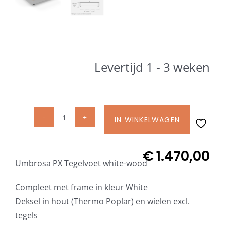
Beschermhoezen
Verlichting
Levertijd 1 - 3 weken
Glatz Vita Collectie
Glatz parasoldoeken
IN WINKELWAGEN
Umbrosa
PX
Glatz stofstalen collectie Sampleboeken
parasolvoet
€
1.470,00
Umbrosa PX Tegelvoet white-wood
large
Umbrosa en Paraflex parasoldoeken
White
Compleet met frame in kleur White
met
Deksel in hout (Thermo Poplar) en wielen excl.
Onze merken
wielen
tegels
en