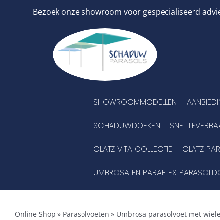
Ga
Bezoek onze showroom voor gespecialiseerd advies
naar
inhoud
SHOWROOMMODELLEN
AANBIED
SCHADUWDOEKEN
SNEL LEVERBA
GLATZ VITA COLLECTIE
GLATZ PA
UMBROSA EN PARAFLEX PARASOLD
Online Shop
»
Parasolvoeten
»
Umbrosa parasolvoet met wielen