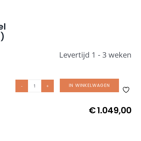
el
s)
Levertijd 1 - 3 weken
IN WINKELWAGEN
Umbrosa
parasolvoet
met
€
1.049,00
wielen
en
deksel