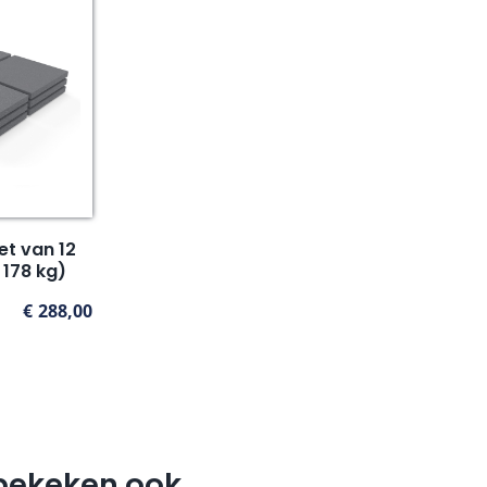
t van 12
 178 kg)
€
288,00
bekeken ook