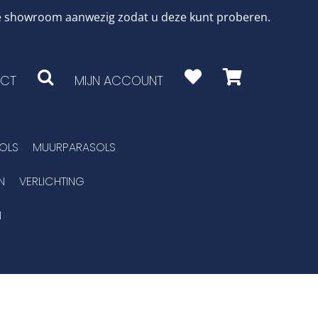
 de showroom aanwezig zodat u deze kunt proberen.
CT
MIJN ACCOUNT
OLS
MUURPARASOLS
N
VERLICHTING
N