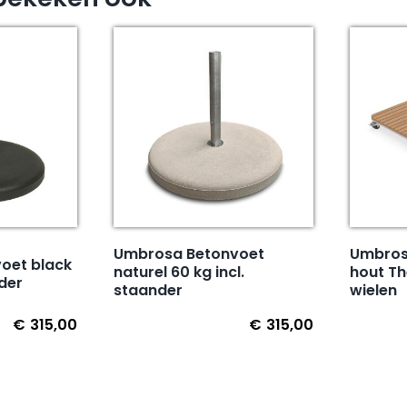
Umbrosa Betonvoet
Umbrosa
oet black
naturel 60 kg incl.
hout T
nder
staander
wielen
€
315,00
€
315,00