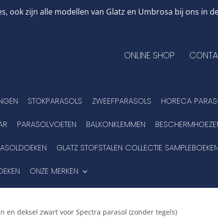
, ook zijn alle modellen van Glatz en Umbrosa bij ons in
ONLINE SHOP
CONTA
INGEN
STOKPARASOLS
ZWEEFPARASOLS
HORECA PARAS
AR
PARASOLVOETEN
BALKONKLEMMEN
BESCHERMHOEZE
RASOLDOEKEN
GLATZ STOFSTALEN COLLECTIE SAMPLEBOEKE
OEKEN
ONZE MERKEN
 en deksel zwart voor Spectra parasol (zonder tegels)