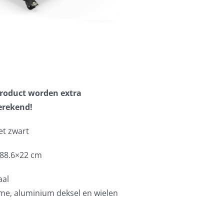
 product worden extra
erekend!
t zwart
×88.6×22 cm
aal
me, aluminium deksel en wielen