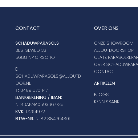
CONTACT
OVER ONS
SCHADUWPARASOLS
ONZE SHOWROOM
BESTSEWEG 33
ALLOUTDOORSHOP
5688 NP OIRSCHOT
GLATZ PARASOLREPAR
OVER SCHADUWPAR
E:
CONTACT
SCHADUWPARASOLS@ALLOUTD
OOR.NL
ARTIKELEN
T:
0499 570 147
BLOGS
BANKREKENING / IBAN:
KENNISBANK
NL80ABNA0593667735
KVK:
17264972
BTW-NR:
NL821384764B01