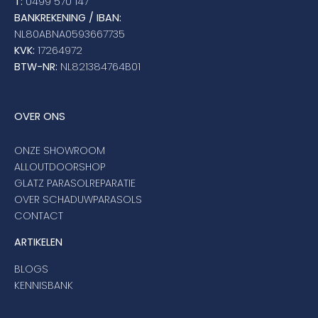
T:
0499 570 147
BANKREKENING / IBAN:
NL80ABNA0593667735
KVK:
17264972
BTW-NR:
NL821384764B01
OVER ONS
ONZE SHOWROOM
ALLOUTDOORSHOP
GLATZ PARASOLREPARATIE
OVER SCHADUWPARASOLS
CONTACT
ARTIKELEN
BLOGS
KENNISBANK