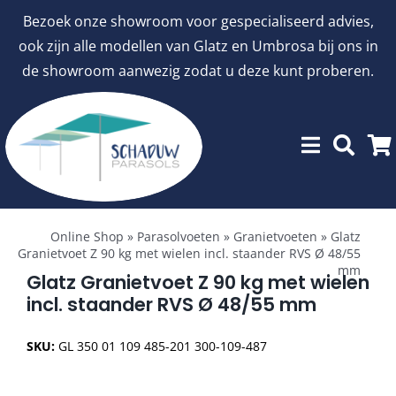
Ga
Bezoek onze showroom voor gespecialiseerd advies,
naar
ook zijn alle modellen van Glatz en Umbrosa bij ons in
inhoud
de showroom aanwezig zodat u deze kunt proberen.
Toggle
Showroommodellen
Navigation
Online Shop
»
Parasolvoeten
»
Granietvoeten
»
Glatz
Granietvoet Z 90 kg met wielen incl. staander RVS Ø 48/55
mm
aanbiedingen
Glatz Granietvoet Z 90 kg met wielen
incl. staander RVS Ø 48/55 mm
Stokparasols
SKU:
GL 350 01 109 485-201 300-109-487
Zweefparasols