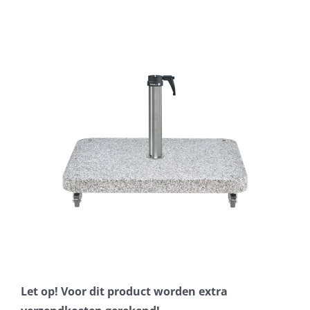
Horeca parasols
Muurparasols
Schaduwdoeken
Snel leverbaar
Parasolvoeten
Balkonklemmen
Let op! Voor dit product worden extra