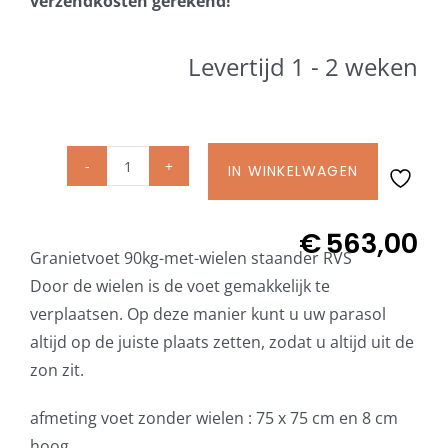
verzendkosten gerekend!
Beschermhoezen
Levertijd 1 - 2 weken
Verlichting
Glatz Vita Collectie
IN WINKELWAGEN
Glatz
Granietvoet
Glatz parasoldoeken
Z
€
563,00
Granietvoet 90kg-met-wielen staander RVS
90
Glatz stofstalen collectie Sampleboeken
Door de wielen is de voet gemakkelijk te
kg
verplaatsen. Op deze manier kunt u uw parasol
met
altijd op de juiste plaats zetten, zodat u altijd uit de
Umbrosa en Paraflex parasoldoeken
wielen
zon zit.
incl.
staander
Onze merken
afmeting voet zonder wielen : 75 x 75 cm en 8 cm
RVS
hoog.