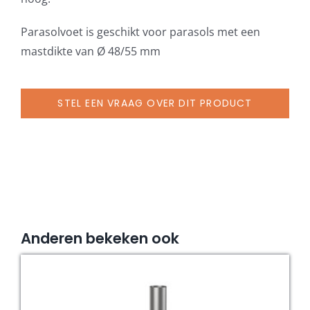
Ø
48/55
Parasolvoet is geschikt voor parasols met een
mm
mastdikte van Ø 48/55 mm
aantal
STEL EEN VRAAG OVER DIT PRODUCT
Anderen bekeken ook