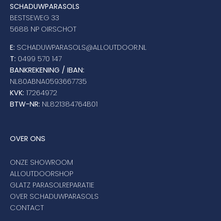
SCHADUWPARASOLS
BESTSEWEG 33
5688 NP OIRSCHOT
E:
SCHADUWPARASOLS@ALLOUTDOOR.NL
T:
0499 570 147
BANKREKENING / IBAN:
NL80ABNA0593667735
KVK:
17264972
BTW-NR:
NL821384764B01
OVER ONS
ONZE SHOWROOM
ALLOUTDOORSHOP
GLATZ PARASOLREPARATIE
OVER SCHADUWPARASOLS
CONTACT