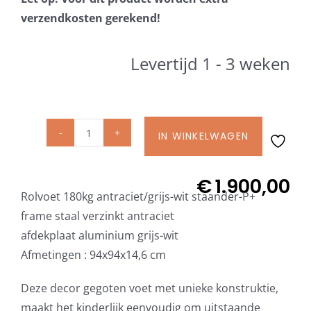
Beschermhoezen
verzendkosten gerekend!
Verlichting
Levertijd 1 - 3 weken
Glatz Vita Collectie
IN WINKELWAGEN
Glatz
Glatz parasoldoeken
rolvoet
M4
€
1.900,00
Glatz stofstalen collectie Sampleboeken
Rolvoet 180kg antraciet/grijs-wit staander-P+
180
frame staal verzinkt antraciet
kg
afdekplaat aluminium grijs-wit
Umbrosa en Paraflex parasoldoeken
incl.
Afmetingen : 94x94x14,6 cm
staander
P+,
Onze merken
Deze decor gegoten voet met unieke konstruktie,
frame
maakt het kinderlijk eenvoudig om uitstaande