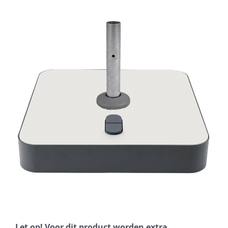
Horeca parasols
Muurparasols
Schaduwdoeken
Snel leverbaar
Parasolvoeten
Balkonklemmen
Let op! Voor dit product worden extra