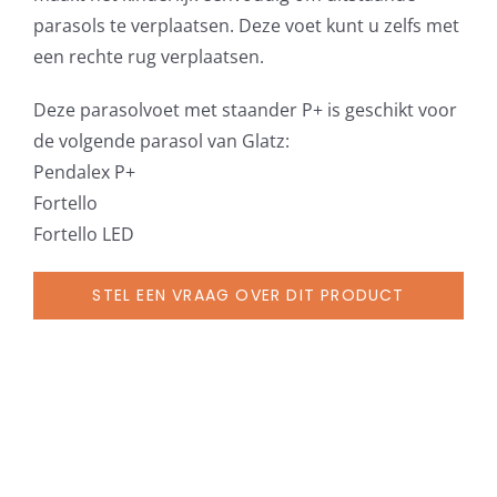
antraciet,
parasols te verplaatsen. Deze voet kunt u zelfs met
afdekplaat
een rechte rug verplaatsen.
grijs-
wit
Deze parasolvoet met staander P+ is geschikt voor
aantal
de volgende parasol van Glatz:
Pendalex P+
Fortello
Fortello LED
STEL EEN VRAAG OVER DIT PRODUCT