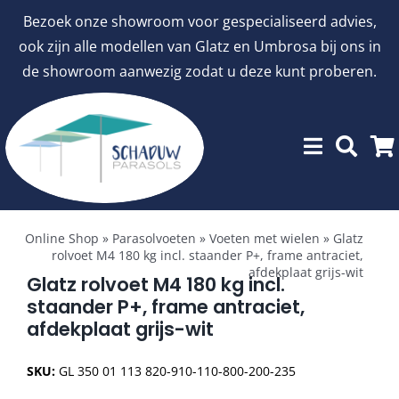
Ga
Bezoek onze showroom voor gespecialiseerd advies,
naar
ook zijn alle modellen van Glatz en Umbrosa bij ons in
inhoud
de showroom aanwezig zodat u deze kunt proberen.
Toggle
Showroommodellen
Navigation
Online Shop
»
Parasolvoeten
»
Voeten met wielen
»
Glatz
rolvoet M4 180 kg incl. staander P+, frame antraciet,
afdekplaat grijs-wit
aanbiedingen
Glatz rolvoet M4 180 kg incl.
staander P+, frame antraciet,
afdekplaat grijs-wit
Stokparasols
SKU:
GL 350 01 113 820-910-110-800-200-235
Zweefparasols