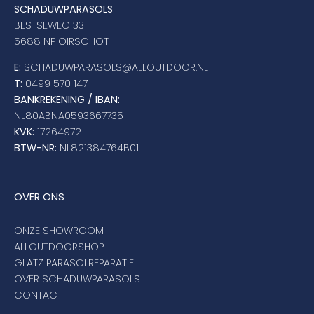
SCHADUWPARASOLS
BESTSEWEG 33
5688 NP OIRSCHOT
E:
SCHADUWPARASOLS@ALLOUTDOOR.NL
T:
0499 570 147
BANKREKENING / IBAN:
NL80ABNA0593667735
KVK:
17264972
BTW-NR:
NL821384764B01
OVER ONS
ONZE SHOWROOM
ALLOUTDOORSHOP
GLATZ PARASOLREPARATIE
OVER SCHADUWPARASOLS
CONTACT