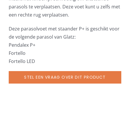
mat
parasols te verplaatsen. Deze voet kunt u zelfs met
wit,
een rechte rug verplaatsen.
afdekplaat
grijs-
Deze parasolvoet met staander P+ is geschikt voor
wit
de volgende parasol van Glatz:
aantal
Pendalex P+
Fortello
Fortello LED
STEL EEN VRAAG OVER DIT PRODUCT