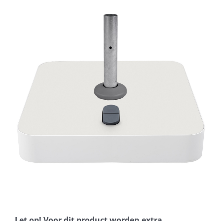
Horeca parasols
Muurparasols
Schaduwdoeken
Snel leverbaar
Parasolvoeten
Balkonklemmen
Let op! Voor dit product worden extra