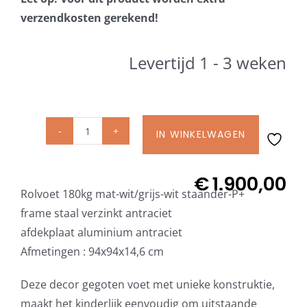
Beschermhoezen
verzendkosten gerekend!
Verlichting
Levertijd 1 - 3 weken
Glatz Vita Collectie
IN WINKELWAGEN
Glatz
Glatz parasoldoeken
rolvoet
M4
€
1.900,00
Glatz stofstalen collectie Sampleboeken
Rolvoet 180kg mat-wit/grijs-wit staander-P+
180
frame staal verzinkt antraciet
kg
afdekplaat aluminium antraciet
Umbrosa en Paraflex parasoldoeken
incl.
Afmetingen : 94x94x14,6 cm
staander
P+,
Onze merken
Deze decor gegoten voet met unieke konstruktie,
frame
maakt het kinderlijk eenvoudig om uitstaande