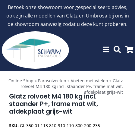
Ga
Bezoek onze showroom voor gespecialiseerd advies,
naar
ook zijn alle modellen van Glatz en Umbrosa bij ons in
inhoud
de showroom aanwezig zodat u deze kunt proberen.
Toggle
Showroommodellen
Navigation
Online Shop
»
Parasolvoeten
»
Voeten met wielen
»
Glatz
rolvoet M4 180 kg incl. staander P+, frame mat wit,
afdekplaat grijs-wit
aanbiedingen
Glatz rolvoet M4 180 kg incl.
staander P+, frame mat wit,
afdekplaat grijs-wit
Stokparasols
SKU:
GL 350 01 113 810-910-110-800-200-235
Zweefparasols