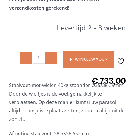
Beschermhoezen
verzendkosten gerekend!
Verlichting
Levertijd 2 - 3 weken
Glatz Vita Collectie
IN WINKELWAGEN
Glatz
Glatz parasoldoeken
Staalvoet
Z
€
733,00
Glatz stofstalen collectie Sampleboeken
Staalvoet-met-wielen 40kg staander Ø35/38-39mm
40
Door de wieltjes is de voet gemakkelijk te
kg
verplaatsen. Op deze manier kunt u uw parasol
Umbrosa en Paraflex parasoldoeken
met
altijd op de juiste plaats zetten, zodat u altijd uit de
wielen
zon zit.
incl.
Onze merken
staander
Afmeting staalvoet: 58,5×58,5×2 cm