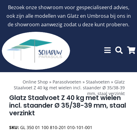
Ga
Bezoek onze showroom voor gespecialiseerd advies,
naar
ook zijn alle modellen van Glatz en Umbrosa bij ons in
inhoud
de showroom aanwezig zodat u deze kunt proberen.
Toggle
Showroommodellen
Navigation
Online Shop
»
Parasolvoeten
»
Staalvoeten
»
Glatz
Staalvoet Z 40 kg met wielen incl. staander Ø 35/38-39
mm, staal verzinkt
aanbiedingen
Glatz Staalvoet Z 40 kg met wielen
incl. staander Ø 35/38-39 mm, staal
verzinkt
Stokparasols
SKU:
GL 350 01 100 810-201 010-101-001
Zweefparasols