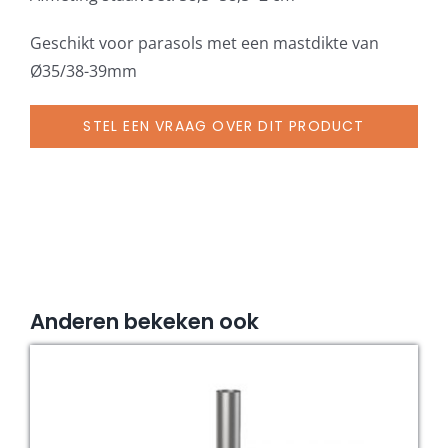
Ø
35/38-
Geschikt voor parasols met een mastdikte van
39
Ø35/38-39mm
mm,
staal
STEL EEN VRAAG OVER DIT PRODUCT
verzinkt
aantal
Anderen bekeken ook