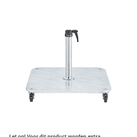
Horeca parasols
Muurparasols
Schaduwdoeken
Snel leverbaar
Parasolvoeten
Balkonklemmen
Let op! Voor dit product worden extra