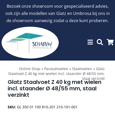
Ga
Bezoek onze showroom voor gespecialiseerd advies,
naar
ook zijn alle modellen van Glatz en Umbrosa bij ons in
inhoud
de showroom aanwezig zodat u deze kunt proberen.
Toggle
Showroommodellen
Navigation
Online Shop
»
Parasolvoeten
»
Staalvoeten
»
Glatz
Staalvoet Z 40 kg met wielen incl. staander Ø 48/55 mm,
staal verzinkt
aanbiedingen
Glatz Staalvoet Z 40 kg met wielen
incl. staander Ø 48/55 mm, staal
verzinkt
Stokparasols
SKU:
GL 350 01 100 810-201 210-101-001
Zweefparasols