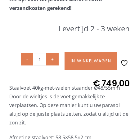
Beschermhoezen
verzendkosten gerekend!
Verlichting
Levertijd 2 - 3 weken
Glatz Vita Collectie
IN WINKELWAGEN
Glatz
Glatz parasoldoeken
Staalvoet
Z
€
749,00
Glatz stofstalen collectie Sampleboeken
Staalvoet 40kg-met-wielen staander Ø48/55mm
40
Door de wieltjes is de voet gemakkelijk te
kg
verplaatsen. Op deze manier kunt u uw parasol
Umbrosa en Paraflex parasoldoeken
met
altijd op de juiste plaats zetten, zodat u altijd uit de
wielen
zon zit.
incl.
Onze merken
staander
Afmeting staalvoet: 58,5×58,5×2 cm