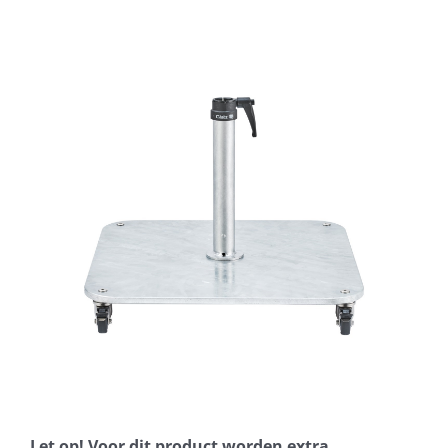
Horeca parasols
Muurparasols
Schaduwdoeken
Snel leverbaar
Parasolvoeten
Balkonklemmen
Let op! Voor dit product worden extra