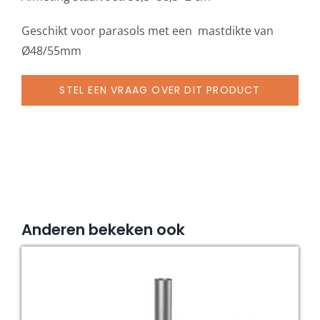
Ø
48/55
Geschikt voor parasols met een mastdikte van
mm,
Ø48/55mm
staal
verzinkt
STEL EEN VRAAG OVER DIT PRODUCT
aantal
Anderen bekeken ook