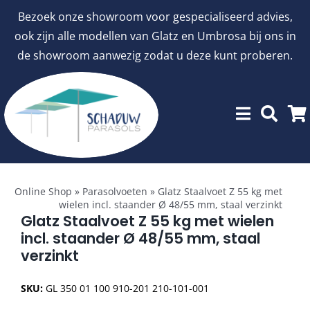
Ga
Bezoek onze showroom voor gespecialiseerd advies,
naar
ook zijn alle modellen van Glatz en Umbrosa bij ons in
inhoud
de showroom aanwezig zodat u deze kunt proberen.
Toggle
Showroommodellen
Navigation
Online Shop
»
Parasolvoeten
»
Glatz Staalvoet Z 55 kg met
wielen incl. staander Ø 48/55 mm, staal verzinkt
aanbiedingen
Glatz Staalvoet Z 55 kg met wielen
incl. staander Ø 48/55 mm, staal
verzinkt
Stokparasols
SKU:
GL 350 01 100 910-201 210-101-001
Zweefparasols