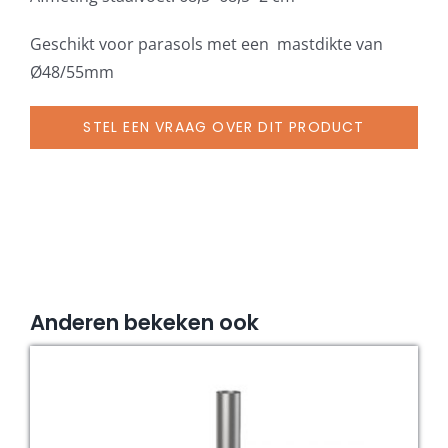
Ø
48/55
Geschikt voor parasols met een mastdikte van
mm,
Ø48/55mm
staal
verzinkt
STEL EEN VRAAG OVER DIT PRODUCT
aantal
Anderen bekeken ook