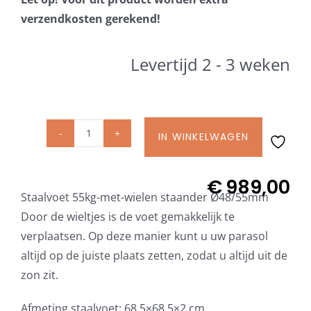
Beschermhoezen
verzendkosten gerekend!
Verlichting
Levertijd 2 - 3 weken
Glatz Vita Collectie
IN WINKELWAGEN
Glatz
Glatz parasoldoeken
Staalvoet
Z
€
989,00
Glatz stofstalen collectie Sampleboeken
Staalvoet 55kg-met-wielen staander Ø48/55mm
55
Door de wieltjes is de voet gemakkelijk te
kg
verplaatsen. Op deze manier kunt u uw parasol
Umbrosa en Paraflex parasoldoeken
met
altijd op de juiste plaats zetten, zodat u altijd uit de
wielen
zon zit.
incl.
Onze merken
staander
Afmeting staalvoet: 68,5×68,5×2 cm