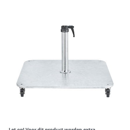
Horeca parasols
Muurparasols
Schaduwdoeken
Snel leverbaar
Parasolvoeten
Balkonklemmen
Let op! Voor dit product worden extra