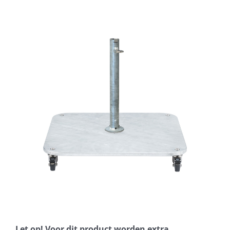
Horeca parasols
Muurparasols
Schaduwdoeken
Snel leverbaar
Parasolvoeten
Balkonklemmen
Let op! Voor dit product worden extra