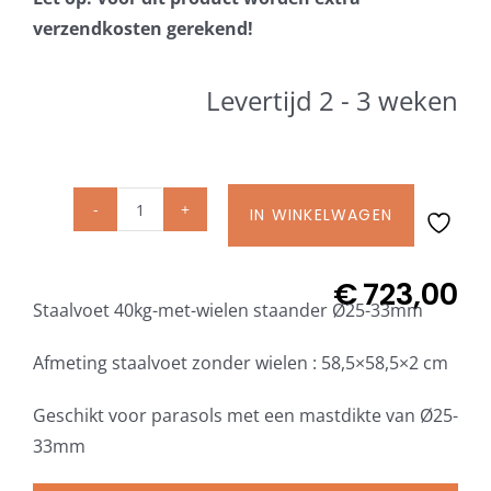
Beschermhoezen
verzendkosten gerekend!
Verlichting
Levertijd 2 - 3 weken
Glatz Vita Collectie
IN WINKELWAGEN
Glatz
Glatz parasoldoeken
Staalvoet
Z
€
723,00
Glatz stofstalen collectie Sampleboeken
Staalvoet 40kg-met-wielen staander Ø25-33mm
40
kg
Afmeting staalvoet zonder wielen : 58,5×58,5×2 cm
Umbrosa en Paraflex parasoldoeken
met
wielen
Geschikt voor parasols met een mastdikte van Ø25-
incl.
33mm
Onze merken
staander