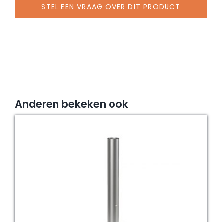
Ø
STEL EEN VRAAG OVER DIT PRODUCT
25-
33
mm,
staal
verzinkt
aantal
Anderen bekeken ook