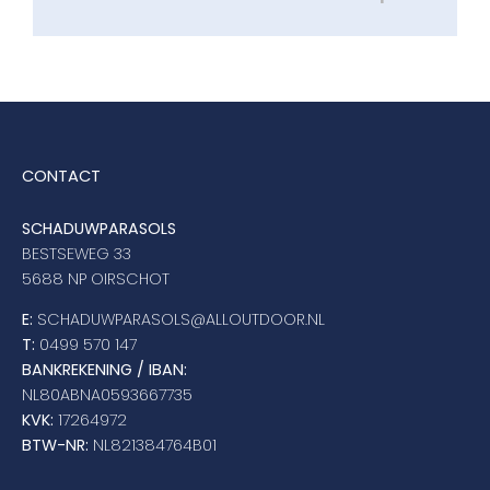
CONTACT
SCHADUWPARASOLS
BESTSEWEG 33
5688 NP OIRSCHOT
E:
SCHADUWPARASOLS@ALLOUTDOOR.NL
T:
0499 570 147
BANKREKENING / IBAN:
NL80ABNA0593667735
KVK:
17264972
BTW-NR:
NL821384764B01