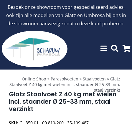
Ga
Bezoek onze showroom voor gespecialiseerd advies,
naar
ook zijn alle modellen van Glatz en Umbrosa bij ons in
inhoud
de showroom aanwezig zodat u deze kunt proberen.
Toggle
Showroommodellen
Navigation
Online Shop
»
Parasolvoeten
»
Staalvoeten
»
Glatz
Staalvoet Z 40 kg met wielen incl. staander Ø 25-33 mm,
staal verzinkt
aanbiedingen
Glatz Staalvoet Z 40 kg met wielen
incl. staander Ø 25-33 mm, staal
verzinkt
Stokparasols
SKU:
GL 350 01 100 810-200 135-109 487
Zweefparasols