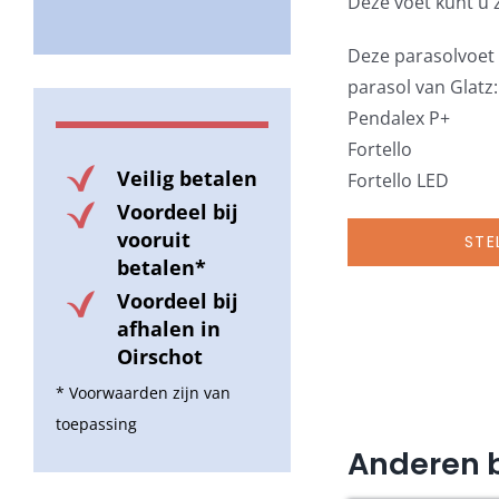
Deze voet kunt u 
Deze parasolvoet 
parasol van Glatz:
Pendalex P+
Fortello
Veilig betalen
Fortello LED
Voordeel bij
vooruit
STE
betalen*
Voordeel bij
afhalen in
Oirschot
* Voorwaarden zijn van
toepassing
Anderen 