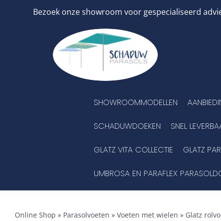
Ga
Bezoek onze showroom voor gespecialiseerd advies
naar
inhoud
SHOWROOMMODELLEN
AANBIED
SCHADUWDOEKEN
SNEL LEVERBA
GLATZ VITA COLLECTIE
GLATZ PA
UMBROSA EN PARAFLEX PARASOLD
Online Shop
»
Parasolvoeten
»
Voeten met wielen
»
Glatz rolv