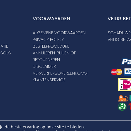
VOORWAARDEN
VEILIG BE
ALGEMENE VOORWAARDEN
SCHADUWPA
PRIVACY POLICY
VEILIG BET
ATIE
BESTELPROCEDURE
ASOLS
ANNULEREN, RUILEN OF
RETOURNEREN
DISCLAIMER
VERWERKERSOVEREENKOMST
KLANTENSERVICE
opyright Schaduwparasols © 2026. Alle Rechten Voorbehoud
e de beste ervaring op onze site te bieden.
KVK: 17264972 | BTW: NL821384764B01