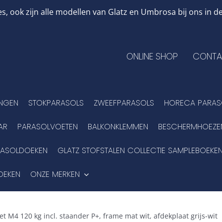
, ook zijn alle modellen van Glatz en Umbrosa bij ons in
ONLINE SHOP
CONTA
INGEN
STOKPARASOLS
ZWEEFPARASOLS
HORECA PARAS
AR
PARASOLVOETEN
BALKONKLEMMEN
BESCHERMHOEZE
RASOLDOEKEN
GLATZ STOFSTALEN COLLECTIE SAMPLEBOEKE
OEKEN
ONZE MERKEN
oet M4 120 kg incl. staander P+, frame mat wit, afdekplaat grijs-wit