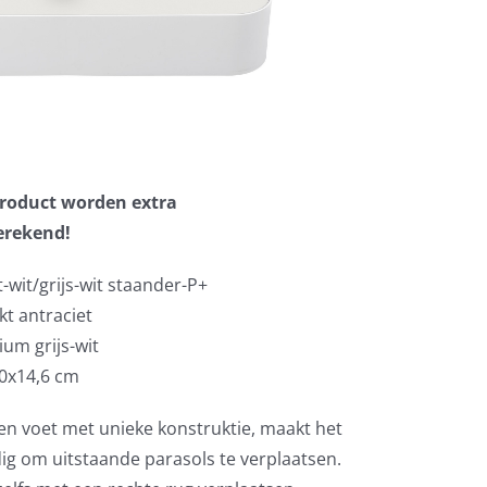
 product worden extra
erekend!
-wit/grijs-wit staander-P+
kt antraciet
ium grijs-wit
80x14,6 cm
n voet met unieke konstruktie, maakt het
dig om uitstaande parasols te verplaatsen.