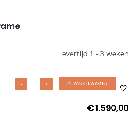
frame
Levertijd 1 - 3 weken
IN WINKELWAGEN
Glatz
rolvoet
M4
€
1.590,00
120
kg
incl.