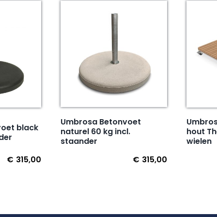
Umbrosa Betonvoet
Umbrosa
oet black
naturel 60 kg incl.
hout T
nder
staander
wielen
€
315,00
€
315,00