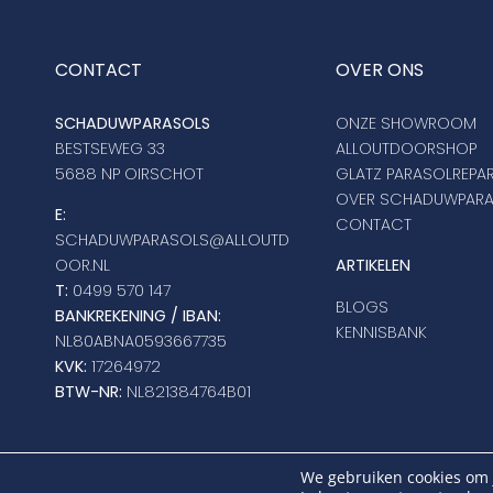
CONTACT
OVER ONS
SCHADUWPARASOLS
ONZE SHOWROOM
BESTSEWEG 33
ALLOUTDOORSHOP
5688 NP OIRSCHOT
GLATZ PARASOLREPAR
OVER SCHADUWPAR
E:
CONTACT
SCHADUWPARASOLS@ALLOUTD
OOR.NL
ARTIKELEN
T:
0499 570 147
BLOGS
BANKREKENING / IBAN:
KENNISBANK
NL80ABNA0593667735
KVK:
17264972
BTW-NR:
NL821384764B01
C
We gebruiken cookies om j