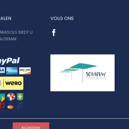
TALEN
VOLG ONS
RASOLS BIEDT U
AALGEMAK
en
Accepteer