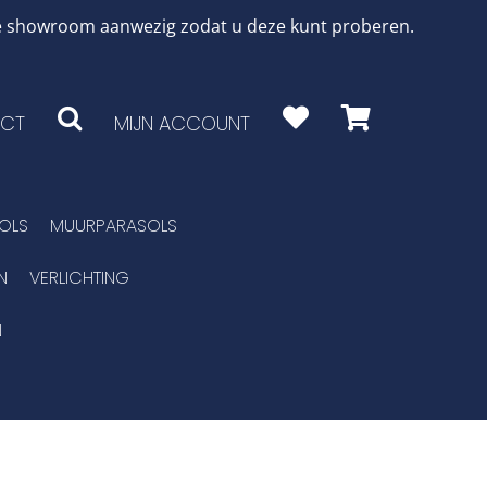
 de showroom aanwezig zodat u deze kunt proberen.
CT
MIJN ACCOUNT
OLS
MUURPARASOLS
N
VERLICHTING
N