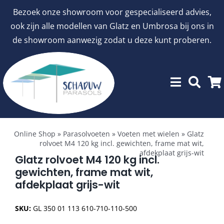
Ga
Bezoek onze showroom voor gespecialiseerd advies,
naar
ook zijn alle modellen van Glatz en Umbrosa bij ons in
inhoud
de showroom aanwezig zodat u deze kunt proberen.
Toggle
Showroommodellen
Navigation
Online Shop
»
Parasolvoeten
»
Voeten met wielen
»
Glatz
rolvoet M4 120 kg incl. gewichten, frame mat wit,
afdekplaat grijs-wit
aanbiedingen
Glatz rolvoet M4 120 kg incl.
gewichten, frame mat wit,
afdekplaat grijs-wit
Stokparasols
SKU:
GL 350 01 113 610-710-110-500
Zweefparasols