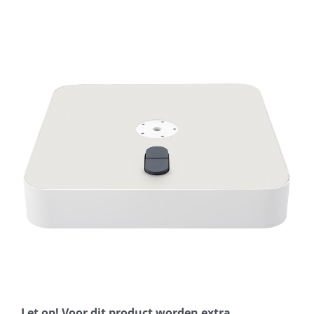
Horeca parasols
Muurparasols
Schaduwdoeken
Snel leverbaar
Parasolvoeten
Balkonklemmen
Let op! Voor dit product worden extra