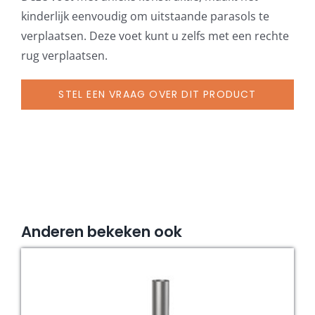
wit,
kinderlijk eenvoudig om uitstaande parasols te
afdekplaat
verplaatsen. Deze voet kunt u zelfs met een rechte
grijs-
rug verplaatsen.
wit
aantal
STEL EEN VRAAG OVER DIT PRODUCT
Anderen bekeken ook