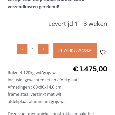
Beschermhoezen
verzendkosten gerekend!
Verlichting
Levertijd 1 - 3 weken
Glatz Vita Collectie
IN WINKELWAGEN
Glatz
Glatz parasoldoeken
rolvoet
M4
€
1.475,00
Glatz stofstalen collectie Sampleboeken
Rolvoet 120kg wit/grijs-wit
120
Inclusief gewichtenset en afdekplaat.
kg
Afmetingen : 80x80x14,6 cm
Umbrosa en Paraflex parasoldoeken
incl.
frame staal verzinkt mat wit
gewichten,
afdekplaat aluminium grijs-wit
frame
Onze merken
mat
Deze voet met unieke konstruktie, maakt het