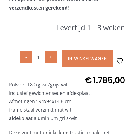
Beschermhoezen
verzendkosten gerekend!
Verlichting
Levertijd 1 - 3 weken
Glatz Vita Collectie
IN WINKELWAGEN
Glatz
Glatz parasoldoeken
rolvoet
M4
€
1.785,00
Glatz stofstalen collectie Sampleboeken
Rolvoet 180kg wit/grijs-wit
180
Inclusief gewichtenset en afdekplaat.
kg
Afmetingen : 94x94x14,6 cm
Umbrosa en Paraflex parasoldoeken
incl.
frame staal verzinkt mat wit
gewichten,
afdekplaat aluminium grijs-wit
frame
Onze merken
mat
Deze voet met unieke konstruktie, maakt het