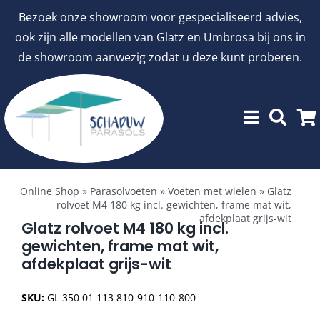
Ga
Bezoek onze showroom voor gespecialiseerd advies,
naar
ook zijn alle modellen van Glatz en Umbrosa bij ons in
inhoud
de showroom aanwezig zodat u deze kunt proberen.
Toggle
Showroommodellen
Navigation
Online Shop
»
Parasolvoeten
»
Voeten met wielen
»
Glatz
rolvoet M4 180 kg incl. gewichten, frame mat wit,
afdekplaat grijs-wit
aanbiedingen
Glatz rolvoet M4 180 kg incl.
gewichten, frame mat wit,
afdekplaat grijs-wit
Stokparasols
SKU:
GL 350 01 113 810-910-110-800
Zweefparasols