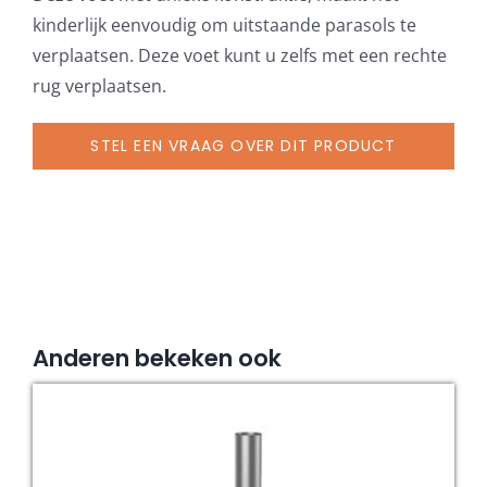
wit,
kinderlijk eenvoudig om uitstaande parasols te
afdekplaat
verplaatsen. Deze voet kunt u zelfs met een rechte
grijs-
rug verplaatsen.
wit
aantal
STEL EEN VRAAG OVER DIT PRODUCT
Anderen bekeken ook