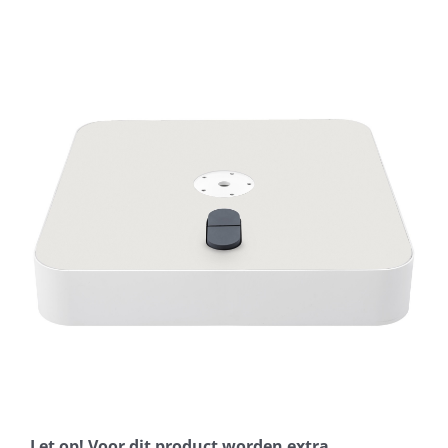
Horeca parasols
Muurparasols
Schaduwdoeken
Snel leverbaar
Parasolvoeten
Balkonklemmen
Let op! Voor dit product worden extra