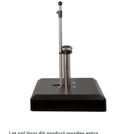
Horeca parasols
Muurparasols
Schaduwdoeken
Snel leverbaar
Parasolvoeten
Balkonklemmen
Let op! Voor dit product worden extra