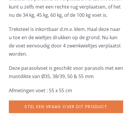
incl.
kunt u zelfs met een rechte rug verplaatsen, of het
gewichten
nu de 34 kg, 45 kg, 60 kg, of de 100 kg voet is.
aantal
Treksteel is inkortbaar d.m.v. klem. Haal deze naar
u toe en de wieltjes drukken op de grond. Nu kan
de voet eenvoudig door 4 zwenkwieltjes verplaatst
worden.
Deze parasolvoet is geschikt voor parasols met een
mastdikte van Ø35, 38/39, 50 & 55 mm
Afmetingen voet : 55 x 55 cm
STEL EEN VRAAG OVER DIT PRODUCT