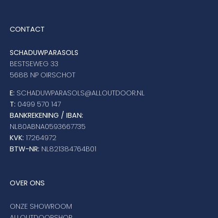
CONTACT
SCHADUWPARASOLS
BESTSEWEG 33
5688 NP OIRSCHOT
E:
SCHADUWPARASOLS@ALLOUTDOOR.NL
T:
0499 570 147
BANKREKENING / IBAN:
NL80ABNA0593667735
KVK:
17264972
BTW-NR:
NL821384764B01
OVER ONS
ONZE SHOWROOM
ALLOUTDOORSHOP