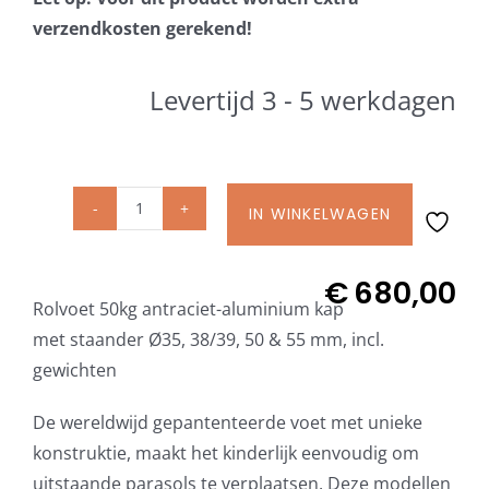
Beschermhoezen
verzendkosten gerekend!
Verlichting
Levertijd 3 - 5 werkdagen
Glatz Vita Collectie
IN WINKELWAGEN
Liro
Glatz parasoldoeken
Rolvoet
50
€
680,00
Glatz stofstalen collectie Sampleboeken
Rolvoet 50kg antraciet-aluminium kap
kg,
met staander Ø35, 38/39, 50 & 55 mm, incl.
Antraciet
gewichten
aluminium
Umbrosa en Paraflex parasoldoeken
kap
De wereldwijd gepantenteerde voet met unieke
met
Onze merken
konstruktie, maakt het kinderlijk eenvoudig om
staander,
uitstaande parasols te verplaatsen. Deze modellen