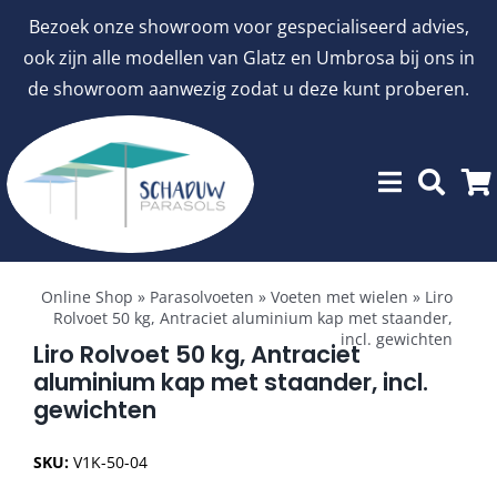
Ga
Bezoek onze showroom voor gespecialiseerd advies,
naar
ook zijn alle modellen van Glatz en Umbrosa bij ons in
inhoud
de showroom aanwezig zodat u deze kunt proberen.
Toggle
Showroommodellen
Navigation
Online Shop
»
Parasolvoeten
»
Voeten met wielen
»
Liro
Rolvoet 50 kg, Antraciet aluminium kap met staander,
incl. gewichten
aanbiedingen
Liro Rolvoet 50 kg, Antraciet
aluminium kap met staander, incl.
gewichten
Stokparasols
SKU:
V1K-50-04
Zweefparasols