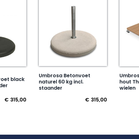
Umbrosa Betonvoet
Umbrosa
oet black
naturel 60 kg incl.
hout T
nder
staander
wielen
€
315,00
€
315,00