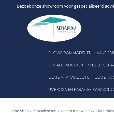
Ga
Bezoek onze showroom voor gespecialiseerd advies
naar
inhoud
SHOWROOMMODELLEN
AANBIED
SCHADUWDOEKEN
SNEL LEVERBA
GLATZ VITA COLLECTIE
GLATZ PA
UMBROSA EN PARAFLEX PARASOLD
Online Shop
»
Parasolvoeten
»
Voeten met wielen
»
Glatz rolv