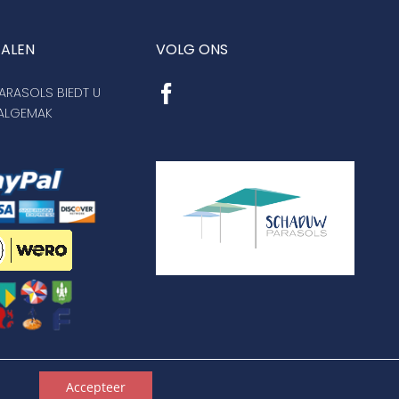
TALEN
VOLG ONS
RASOLS BIEDT U
AALGEMAK
en
Accepteer