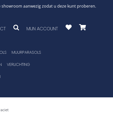
 de showroom aanwezig zodat u deze kunt proberen.
CT
MIJN ACCOUNT
OLS
MUURPARASOLS
N
VERLICHTING
N
raciet