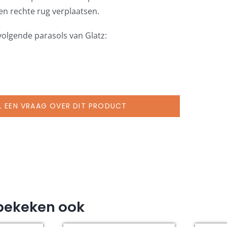
een rechte rug verplaatsen.
volgende parasols van Glatz:
L EEN VRAAG OVER DIT PRODUCT
bekeken ook