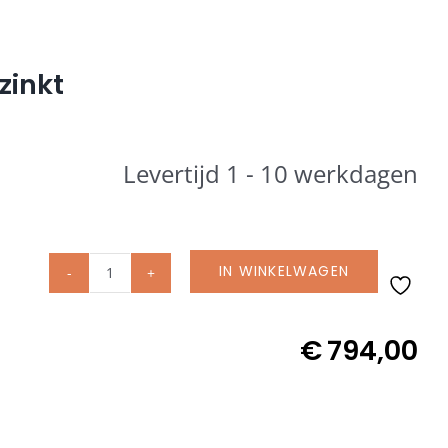
zinkt
Levertijd 1 - 10 werkdagen
IN WINKELWAGEN
Glatz
rolvoet
55
€
794,00
kg
incl.
staander