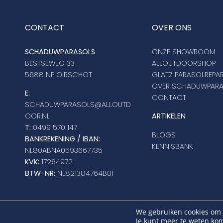
CONTACT
OVER ONS
SCHADUWPARASOLS
ONZE SHOWROOM
BESTSEWEG 33
ALLOUTDOORSHOP
5688 NP OIRSCHOT
GLATZ PARASOLREPAR
OVER SCHADUWPAR
E:
CONTACT
SCHADUWPARASOLS@ALLOUTD
OOR.NL
ARTIKELEN
T:
0499 570 147
BLOGS
BANKREKENING / IBAN:
KENNISBANK
NL80ABNA0593667735
KVK:
17264972
BTW-NR:
NL821384764B01
C
We gebruiken cookies om j
Je kunt meer te weten kom