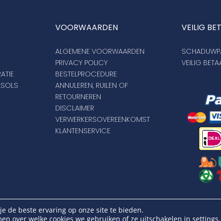
VOORWAARDEN
VEILIG BE
ALGEMENE VOORWAARDEN
SCHADUWPA
PRIVACY POLICY
VEILIG BET
ATIE
BESTELPROCEDURE
ASOLS
ANNULEREN, RUILEN OF
RETOURNEREN
DISCLAIMER
VERWERKERSOVEREENKOMST
KLANTENSERVICE
opyright Schaduwparasols © 2026. Alle Rechten Voorbehoud
e de beste ervaring op onze site te bieden.
KVK: 17264972 | BTW: NL821384764B01
en over welke cookies we gebruiken of ze uitschakelen in
settings
.