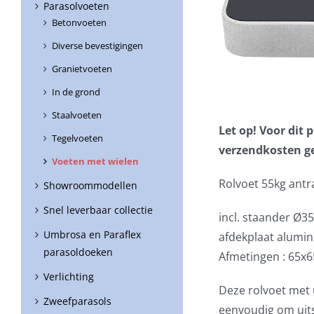
Parasolvoeten
Betonvoeten
Diverse bevestigingen
Granietvoeten
In de grond
Staalvoeten
Let op! Voor dit
Tegelvoeten
verzendkosten g
Voeten met wielen
Rolvoet 55kg antr
Showroommodellen
Snel leverbaar collectie
incl. staander Ø3
Umbrosa en Paraflex
afdekplaat alumin
parasoldoeken
Afmetingen : 65x
Verlichting
Deze rolvoet met 
Zweefparasols
eenvoudig om uits