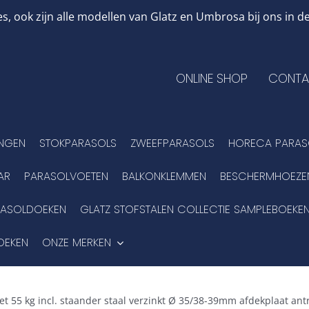
, ook zijn alle modellen van Glatz en Umbrosa bij ons in
ONLINE SHOP
CONTA
INGEN
STOKPARASOLS
ZWEEFPARASOLS
HORECA PARAS
AR
PARASOLVOETEN
BALKONKLEMMEN
BESCHERMHOEZE
RASOLDOEKEN
GLATZ STOFSTALEN COLLECTIE SAMPLEBOEKE
OEKEN
ONZE MERKEN
oet 55 kg incl. staander staal verzinkt Ø 35/38-39mm afdekplaat ant