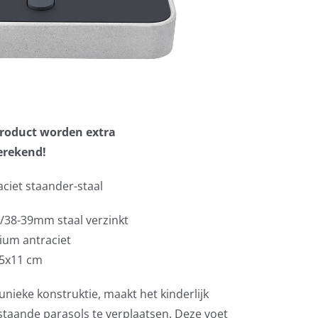
 product worden extra
erekend!
aciet staander-staal
5/38-39mm staal verzinkt
ium antraciet
65x11 cm
unieke konstruktie, maakt het kinderlijk
taande parasols te verplaatsen. Deze voet