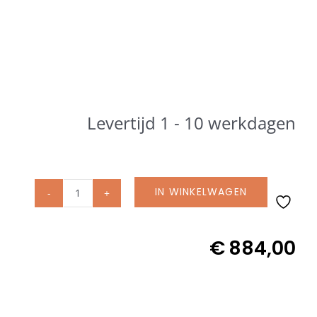
Levertijd 1 - 10 werkdagen
IN WINKELWAGEN
Glatz
rolvoet
55
€
884,00
kg
incl.
staander