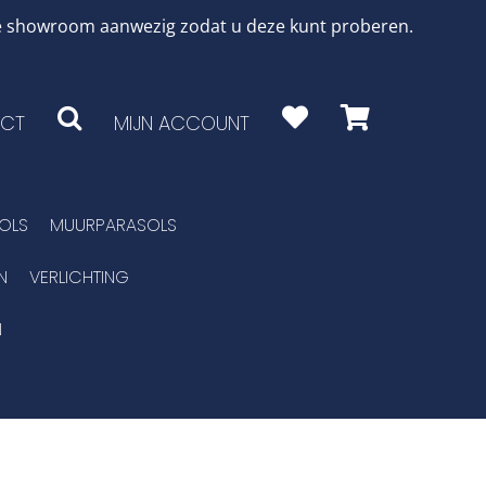
 de showroom aanwezig zodat u deze kunt proberen.
CT
MIJN ACCOUNT
OLS
MUURPARASOLS
N
VERLICHTING
N