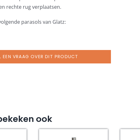
een rechte rug verplaatsen.
volgende parasols van Glatz:
L EEN VRAAG OVER DIT PRODUCT
bekeken ook