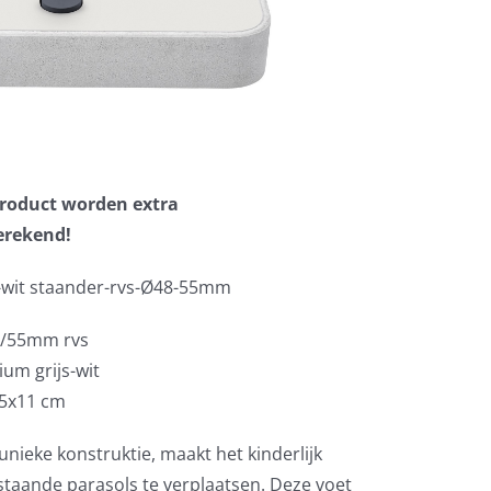
 product worden extra
erekend!
s-wit staander-rvs-Ø48-55mm
48/55mm rvs
ium grijs-wit
65x11 cm
unieke konstruktie, maakt het kinderlijk
taande parasols te verplaatsen. Deze voet