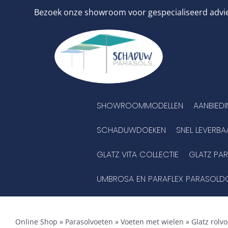
Ga
Bezoek onze showroom voor gespecialiseerd advies
naar
inhoud
SHOWROOMMODELLEN
AANBIED
SCHADUWDOEKEN
SNEL LEVERBA
GLATZ VITA COLLECTIE
GLATZ PA
UMBROSA EN PARAFLEX PARASOLD
Online Shop
»
Parasolvoeten
»
Voeten met wielen
»
Glatz rolv