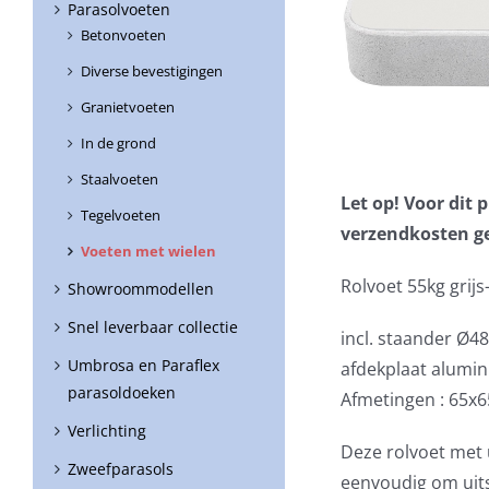
Parasolvoeten
Betonvoeten
Diverse bevestigingen
Granietvoeten
In de grond
Staalvoeten
Let op! Voor dit
Tegelvoeten
verzendkosten g
Voeten met wielen
Rolvoet 55kg grij
Showroommodellen
Snel leverbaar collectie
incl. staander Ø
Umbrosa en Paraflex
afdekplaat alumin
parasoldoeken
Afmetingen : 65x
Verlichting
Deze rolvoet met 
Zweefparasols
eenvoudig om uits