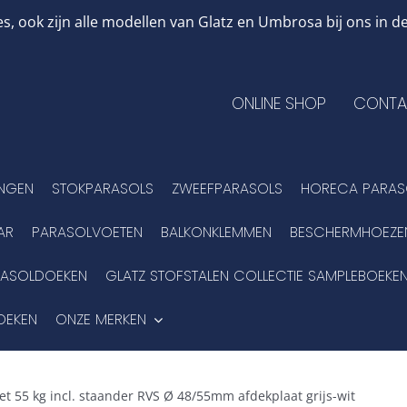
, ook zijn alle modellen van Glatz en Umbrosa bij ons in
ONLINE SHOP
CONTA
INGEN
STOKPARASOLS
ZWEEFPARASOLS
HORECA PARAS
AR
PARASOLVOETEN
BALKONKLEMMEN
BESCHERMHOEZE
RASOLDOEKEN
GLATZ STOFSTALEN COLLECTIE SAMPLEBOEKE
OEKEN
ONZE MERKEN
oet 55 kg incl. staander RVS Ø 48/55mm afdekplaat grijs-wit