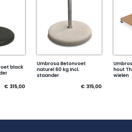
Umbrosa Betonvoet
Umbrosa
oet black
naturel 60 kg incl.
hout T
nder
staander
wielen
€
315,00
€
315,00