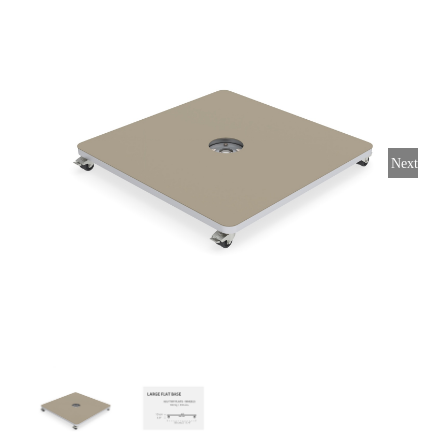
Horeca parasols
Muurparasols
Next
Schaduwdoeken
Snel leverbaar
Parasolvoeten
Balkonklemmen