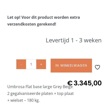
Beschermhoezen
Let op! Voor dit product worden extra
Verlichting
verzendkosten gerekend!
Glatz Vita Collectie
Levertijd 1 - 3 weken
Glatz parasoldoeken
IN WINKELWAGEN
Umbrosa
Glatz stofstalen collectie Sampleboeken
Flat
base
€
3.345,00
Umbrosa en Paraflex parasoldoeken
Umbrosa Flat base large Grey Beige
large
2 gegalvaniseerde platen + top plaat
Grey
Onze merken
+ wielset – 180 kg.
Beige
met