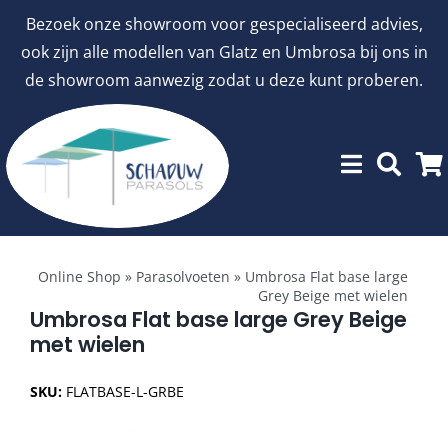
Ga
Bezoek onze showroom voor gespecialiseerd advies,
naar
ook zijn alle modellen van Glatz en Umbrosa bij ons in
inhoud
de showroom aanwezig zodat u deze kunt proberen.
Toggle
Showroommodellen
Navigation
Online Shop
»
Parasolvoeten
»
Umbrosa Flat base large
Grey Beige met wielen
aanbiedingen
Umbrosa Flat base large Grey Beige
met wielen
Stokparasols
SKU:
FLATBASE-L-GRBE
Zweefparasols