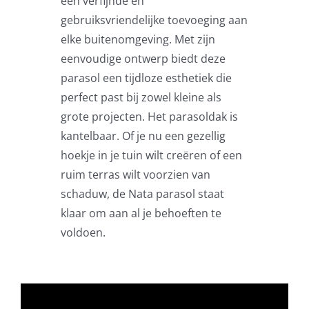
een verfijnde en
Zweefparasols
gebruiksvriendelijke toevoeging aan
elke buitenomgeving. Met zijn
Horeca parasols
eenvoudige ontwerp biedt deze
parasol een tijdloze esthetiek die
perfect past bij zowel kleine als
Muurparasols
grote projecten. Het parasoldak is
kantelbaar. Of je nu een gezellig
Schaduwdoeken
hoekje in je tuin wilt creëren of een
ruim terras wilt voorzien van
Snel leverbaar
schaduw, de Nata parasol staat
klaar om aan al je behoeften te
voldoen.
Parasolvoeten
Balkonklemmen