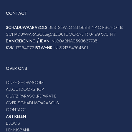
CONTACT
SCHADUWPARASOLS
BESTSEWEG 33 5688 NP OIRSCHOT
E:
SCHADUWPARASOLS@ALLOUTDOOR.NL
T:
0499 570 147
BANKREKENING / IBAN:
NL80ABNA0593667735
KVK:
17264972
BTW-NR:
NL821384764B01
OVER ONS
ONZE SHOWROOM
ALLOUTDOORSHOP
GLATZ PARASOLREPARATIE
OVER SCHADUWPARASOLS
CONTACT
ARTIKELEN
BLOGS
KENNISBANK