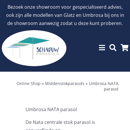
Ga
Bezoek onze showroom voor gespecialiseerd advies,
naar
ook zijn alle modellen van Glatz en Umbrosa bij ons in
inhoud
de showroom aanwezig zodat u deze kunt proberen.
Menu
Showroommodellen
Online Shop
»
Middenstokparasols
»
Umbrosa NATA
parasol
aanbiedingen
Umbrosa NATA parasol
Stokparasols
De Nata centrale stok parasol is