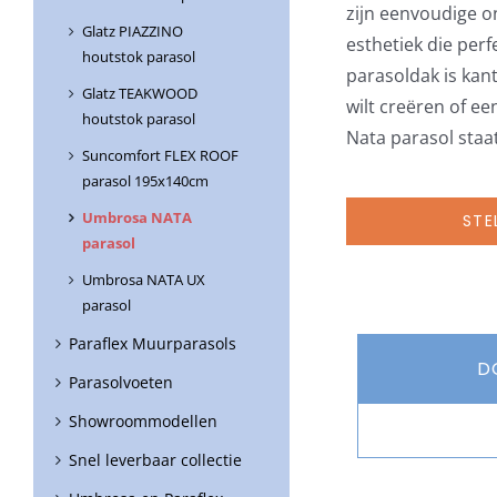
zijn eenvoudige o
Glatz PIAZZINO
esthetiek die perf
houtstok parasol
parasoldak is kant
Glatz TEAKWOOD
wilt creëren of ee
houtstok parasol
Nata parasol staa
Suncomfort FLEX ROOF
parasol 195x140cm
Umbrosa NATA
STE
parasol
Umbrosa NATA UX
parasol
Paraflex Muurparasols
D
Parasolvoeten
Showroommodellen
Snel leverbaar collectie