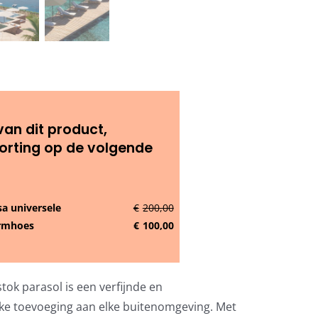
van dit product,
orting op de volgende
a universele
€
200,00
rmhoes
€
100,00
tok parasol is een verfijnde en
jke toevoeging aan elke buitenomgeving. Met