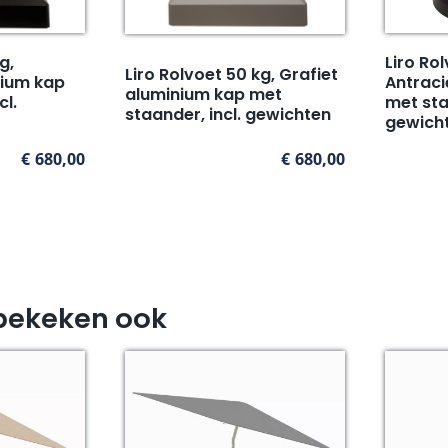
g,
Liro Ro
Liro Rolvoet 50 kg, Grafiet
nium kap
Antraci
aluminium kap met
cl.
met sta
staander, incl. gewichten
gewich
€
680,00
€
680,00
bekeken ook