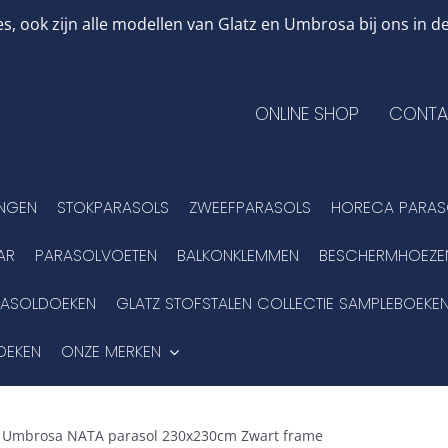
, ook zijn alle modellen van Glatz en Umbrosa bij ons in
ONLINE SHOP
CONTA
INGEN
STOKPARASOLS
ZWEEFPARASOLS
HORECA PARAS
AR
PARASOLVOETEN
BALKONKLEMMEN
BESCHERMHOEZE
RASOLDOEKEN
GLATZ STOFSTALEN COLLECTIE SAMPLEBOEKE
OEKEN
ONZE MERKEN
»
Umbrosa NATA parasol 230x230cm Zwart frame