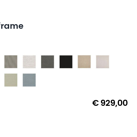
frame
€
929,00