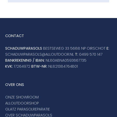
CONTACT
SCHADUWPARASOLS
BESTSEWEG 33 5688 NP OIRSCHOT
E:
SCHADUWPARASOLS@ALLOUTDOOR.NL
T:
0499 570 147
BANKREKENING / IBAN:
NL80ABNA0593667735
KVK:
17264972
BTW-NR:
NL821384764B01
OVER ONS
ONZE SHOWROOM
ALLOUTDOORSHOP
GLATZ PARASOLREPARATIE
OVER SCHADUWPARASOLS