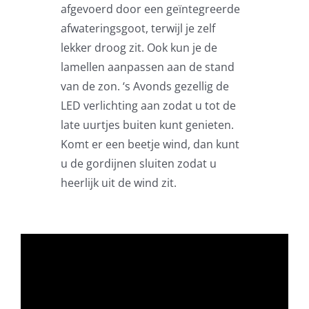
afgevoerd door een geïntegreerde
Beschermhoezen
afwateringsgoot, terwijl je zelf
lekker droog zit. Ook kun je de
Verlichting
lamellen aanpassen aan de stand
van de zon. ‘s Avonds gezellig de
LED verlichting aan zodat u tot de
Glatz Vita Collectie
late uurtjes buiten kunt genieten.
Komt er een beetje wind, dan kunt
Glatz parasoldoeken
u de gordijnen sluiten zodat u
heerlijk uit de wind zit.
Glatz stofstalen collectie Sampleboeken
Umbrosa en Paraflex parasoldoeken
Onze merken