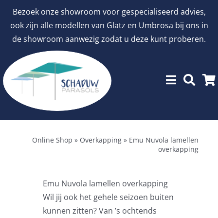
Ga
Bezoek onze showroom voor gespecialiseerd advies,
naar
ook zijn alle modellen van Glatz en Umbrosa bij ons in
inhoud
de showroom aanwezig zodat u deze kunt proberen.
Menu
Showroommodellen
Online Shop
»
Overkapping
»
Emu Nuvola lamellen
overkapping
aanbiedingen
Emu Nuvola lamellen overkapping
Stokparasols
Wil jij ook het gehele seizoen buiten
kunnen zitten? Van ’s ochtends