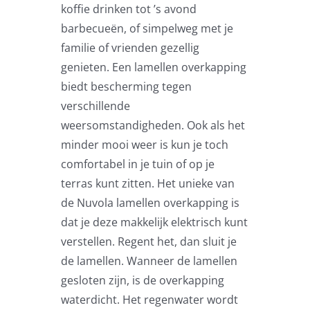
Zweefparasols
koffie drinken tot ’s avond
barbecueën, of simpelweg met je
familie of vrienden gezellig
Horeca parasols
genieten. Een lamellen overkapping
biedt bescherming tegen
Muurparasols
verschillende
weersomstandigheden. Ook als het
Schaduwdoeken
minder mooi weer is kun je toch
comfortabel in je tuin of op je
terras kunt zitten. Het unieke van
Snel leverbaar
de Nuvola lamellen overkapping is
dat je deze makkelijk elektrisch kunt
Parasolvoeten
verstellen. Regent het, dan sluit je
de lamellen. Wanneer de lamellen
gesloten zijn, is de overkapping
Balkonklemmen
waterdicht. Het regenwater wordt