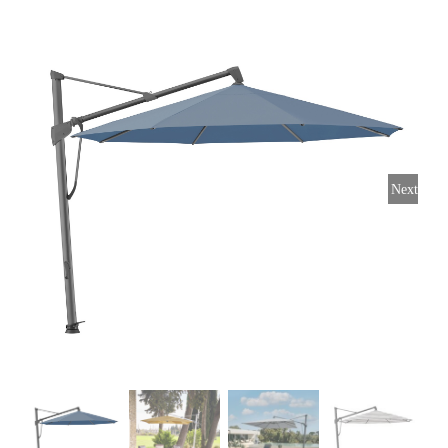
Horeca parasols
Muurparasols
Next
Schaduwdoeken
Snel leverbaar
Parasolvoeten
Balkonklemmen