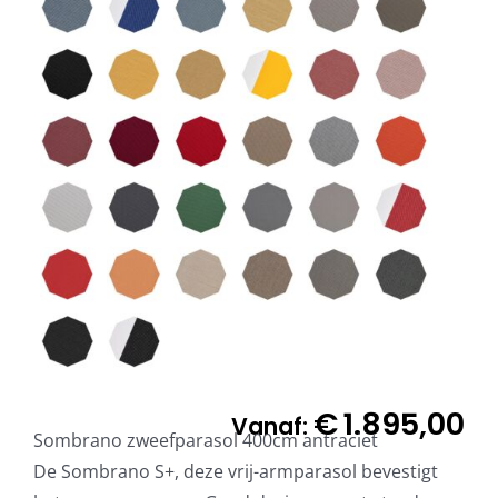
€
1.895,00
Vanaf:
Sombrano zweefparasol 400cm antraciet
De Sombrano S+, deze vrij-armparasol bevestigt