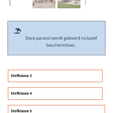
Beschermhoezen
Verlichting
Glatz Vita Collectie
Deze parasol wordt geleverd inclusief
beschermhoes.
Glatz parasoldoeken

Glatz stofstalen collectie Sampleboeken
Stofklasse 2
Umbrosa en Paraflex parasoldoeken
Stofklasse 4
Onze merken
Stofklasse 5