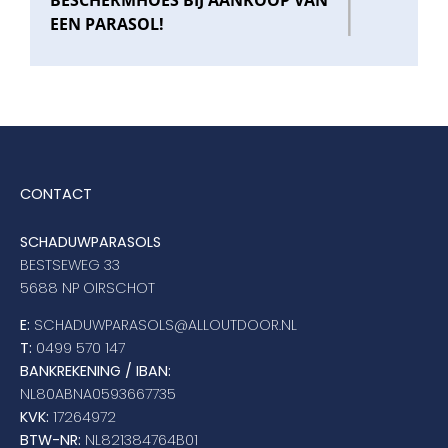
EEN PARASOL!
CONTACT
SCHADUWPARASOLS
BESTSEWEG 33
5688 NP OIRSCHOT
E:
SCHADUWPARASOLS@ALLOUTDOOR.NL
T:
0499 570 147
BANKREKENING / IBAN:
NL80ABNA0593667735
KVK:
17264972
BTW-NR:
NL821384764B01