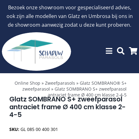
Ga
Bezoek onze showroom voor gespecialiseerd advies,
naar
ook zijn alle modellen van Glatz en Umbrosa bij ons in
inhoud
de showroom aanwezig zodat u deze kunt proberen.
Toggle
Showroommodellen
Navigation
Online Shop
»
Zweefparasols
»
Glatz SOMBRANO® S+
zweefparasol
»
Glatz SOMBRANO S+ zweefparasol
antraciet frame Ø 400 cm klasse 2-4-5
aanbiedingen
Glatz SOMBRANO S+ zweefparasol
antraciet frame Ø 400 cm klasse 2-
4-5
Stokparasols
SKU:
GL 085 00 400 301
Zweefparasols