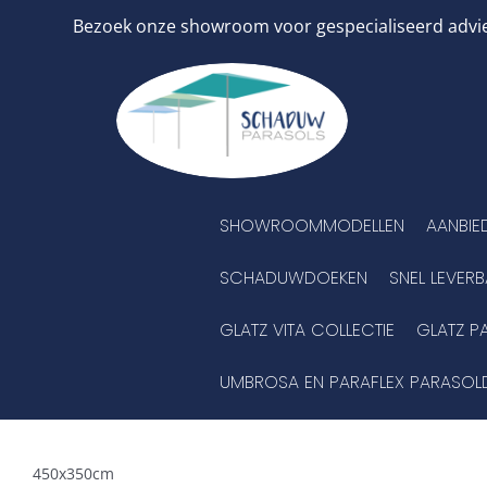
Ga
Bezoek onze showroom voor gespecialiseerd advies
naar
inhoud
SHOWROOMMODELLEN
AANBIE
SCHADUWDOEKEN
SNEL LEVER
GLATZ VITA COLLECTIE
GLATZ P
UMBROSA EN PARAFLEX PARASOL
450x350cm