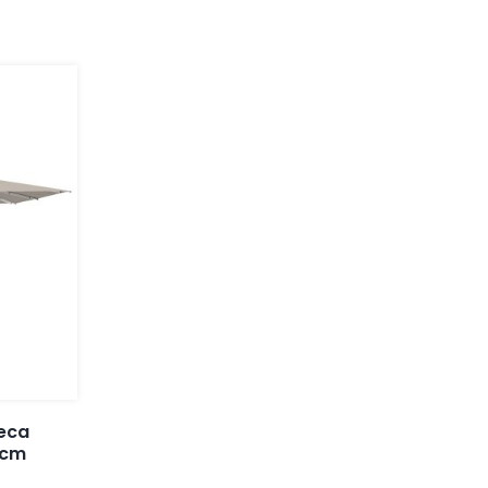
eca
 cm