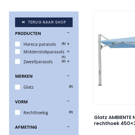
TERUG NAAR SHOP
PRODUCTEN
Horeca parasols
(5)
Middenstokparasols
(1)
Zweefparasols
(2)
MERKEN
Glatz
(5)
VORM
Rechthoekig
(5)
Glatz AMBIENTE
rechthoek 450×
AFMETING