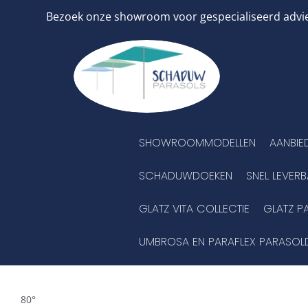
Ga
Bezoek onze showroom voor gespecialiseerd advies
naar
inhoud
SHOWROOMMODELLEN
AANBIE
SCHADUWDOEKEN
SNEL LEVER
GLATZ VITA COLLECTIE
GLATZ P
UMBROSA EN PARAFLEX PARASOL
80°