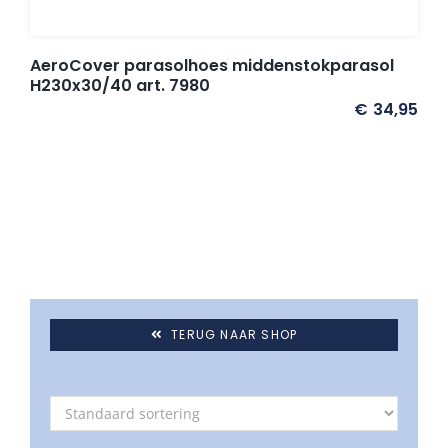
Umbrosa en Paraflex parasoldoeken
AeroCover parasolhoes middenstokparasol
Onze merken
H230x30/40 art. 7980
€
34,95
TERUG NAAR SHOP