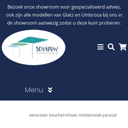
Ga
Bezoek onze showroom voor gespecialiseerd advies,
naar
ook zijn alle modellen van Glatz en Umbrosa bij ons in
inhoud
de showroom aanwezig zodat u deze kunt proberen.
Menu
Showroommodellen
aerocover beschermhoes middenstok parasol
aanbiedingen