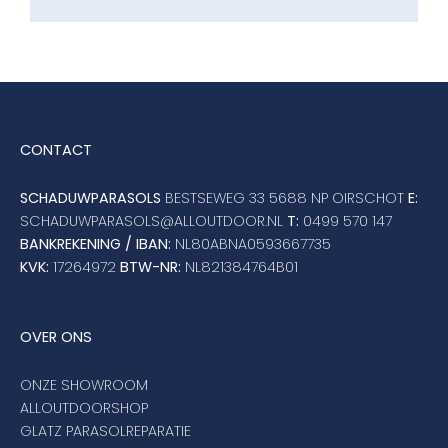
CONTACT
SCHADUWPARASOLS
BESTSEWEG 33 5688 NP OIRSCHOT
E:
SCHADUWPARASOLS@ALLOUTDOOR.NL
T:
0499 570 147
BANKREKENING / IBAN:
NL80ABNA0593667735
KVK:
17264972
BTW-NR:
NL821384764B01
OVER ONS
ONZE SHOWROOM
ALLOUTDOORSHOP
GLATZ PARASOLREPARATIE