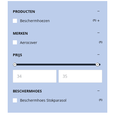
PRODUCTEN
Stokparasols
Beschermhoezen
(1)
Zweefparasols
MERKEN
Aerocover
(1)
Horeca parasols
PRIJS
Muurparasols
Schaduwdoeken
BESCHERMHOES
Snel leverbaar
Beschermhoes Stokparasol
(1)
Parasolvoeten