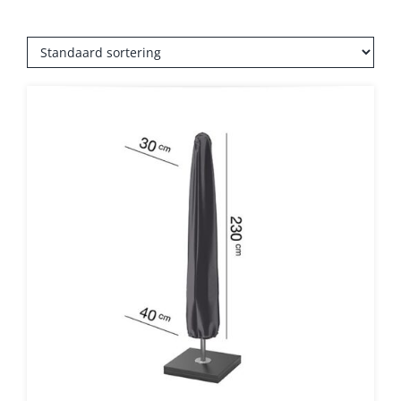
Balkonklemmen
Beschermhoezen
Verlichting
Glatz Vita Collectie
Glatz parasoldoeken
Glatz stofstalen collectie Sampleboeken