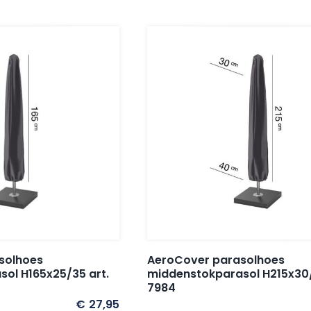
solhoes
AeroCover parasolhoes
ol H165x25/35 art.
middenstokparasol H215x30/
7984
€
27,95