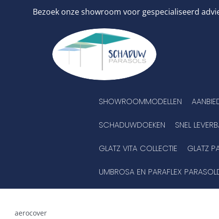
Ga
Bezoek onze showroom voor gespecialiseerd advies
naar
inhoud
SHOWROOMMODELLEN
AANBIE
SCHADUWDOEKEN
SNEL LEVER
GLATZ VITA COLLECTIE
GLATZ P
UMBROSA EN PARAFLEX PARASOL
aerocover