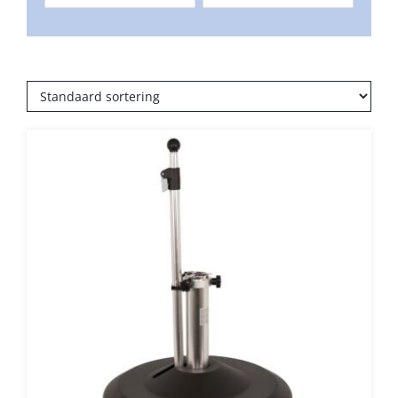
Balkonklemmen
Beschermhoezen
Verlichting
Glatz Vita Collectie
Glatz parasoldoeken
Glatz stofstalen collectie Sampleboeken