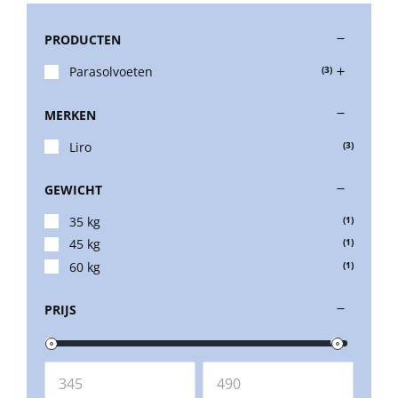
PRODUCTEN
Stokparasols
Parasolvoeten
(3)
Zweefparasols
MERKEN
Liro
(3)
Horeca parasols
GEWICHT
Muurparasols
35 kg
(1)
45 kg
(1)
60 kg
(1)
Schaduwdoeken
PRIJS
Snel leverbaar
Parasolvoeten