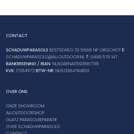
CONTACT
SCHADUWPARASOLS
BESTSEWEG 33 5688 NP OIRSCHOT
E:
SCHADUWPARASOLS@ALLOUTDOOR.NL
T:
0499 570 147
BANKREKENING / IBAN:
NL80ABNA0593667735
KVK:
17264972
BTW-NR:
NL821384764B01
OVER ONS
ONZE SHOWROOM
ALLOUTDOORSHOP
GLATZ PARASOLREPARATIE
OVER SCHADUWPARASOLS
CONTACT