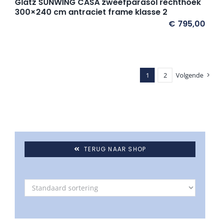
Glatz SUNWING CASA zweefparasol rechthoek
300×240 cm antraciet frame klasse 2
€
795,00
1
2
Volgende
TERUG NAAR SHOP