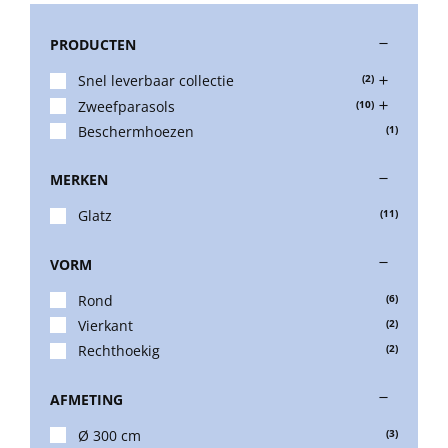
PRODUCTEN
Stokparasols
Snel leverbaar collectie
(2)
Zweefparasols
(10)
Zweefparasols
Beschermhoezen
(1)
MERKEN
Horeca parasols
Glatz
(11)
Muurparasols
VORM
Rond
(6)
Schaduwdoeken
Vierkant
(2)
Rechthoekig
(2)
Snel leverbaar
AFMETING
Ø 300 cm
(3)
Parasolvoeten