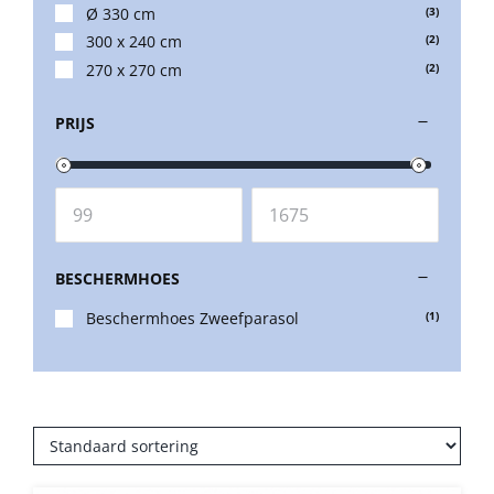
Ø 330 cm
(3)
300 x 240 cm
(2)
Balkonklemmen
270 x 270 cm
(2)
PRIJS
Beschermhoezen
Verlichting
BESCHERMHOES
Glatz Vita Collectie
Beschermhoes Zweefparasol
(1)
Glatz parasoldoeken
Glatz stofstalen collectie Sampleboeken