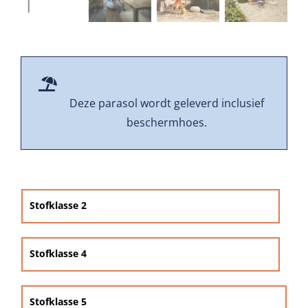
Beschermhoezen
Verlichting
Glatz Vita Collectie
Deze parasol wordt geleverd inclusief
beschermhoes.
Glatz parasoldoeken

Glatz stofstalen collectie Sampleboeken
Stofklasse 2
Umbrosa en Paraflex parasoldoeken
Stofklasse 4
Onze merken
Stofklasse 5