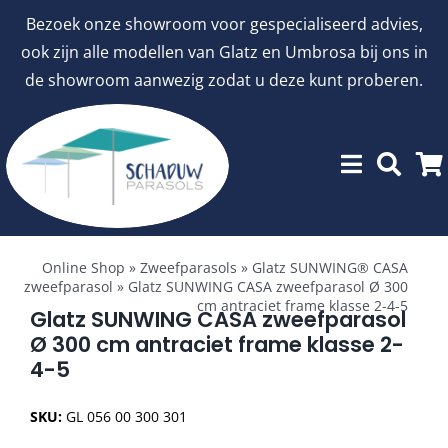
Ga
Bezoek onze showroom voor gespecialiseerd advies,
naar
ook zijn alle modellen van Glatz en Umbrosa bij ons in
inhoud
de showroom aanwezig zodat u deze kunt proberen.
Toggle
Showroommodellen
Navigation
Online Shop
»
Zweefparasols
»
Glatz SUNWING® CASA
zweefparasol
»
Glatz SUNWING CASA zweefparasol Ø 300
cm antraciet frame klasse 2-4-5
aanbiedingen
Glatz SUNWING CASA zweefparasol
Ø 300 cm antraciet frame klasse 2-
4-5
Stokparasols
SKU:
GL 056 00 300 301
Zweefparasols