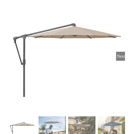
Horeca parasols
Muurparasols
Next
Schaduwdoeken
Snel leverbaar
Parasolvoeten
Balkonklemmen