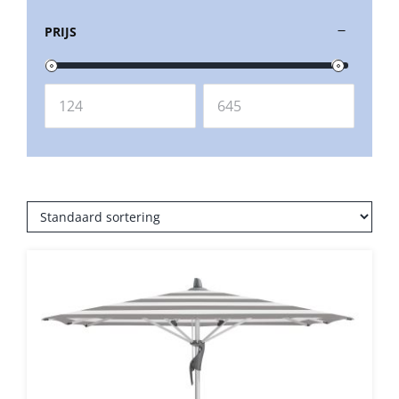
PRIJS
Balkonklemmen
Beschermhoezen
Verlichting
Glatz Vita Collectie
Glatz parasoldoeken
Glatz stofstalen collectie Sampleboeken