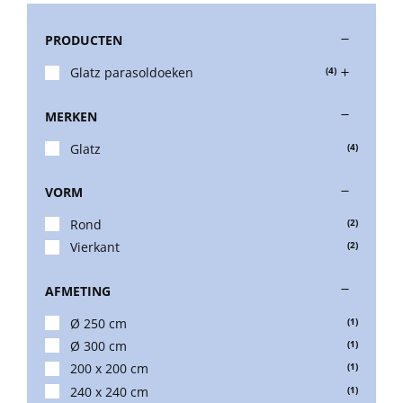
PRODUCTEN
Stokparasols
Glatz parasoldoeken
(4)
Zweefparasols
MERKEN
Glatz
(4)
Horeca parasols
VORM
Muurparasols
Rond
(2)
Vierkant
(2)
Schaduwdoeken
AFMETING
Ø 250 cm
(1)
Snel leverbaar
Ø 300 cm
(1)
200 x 200 cm
(1)
240 x 240 cm
(1)
Parasolvoeten