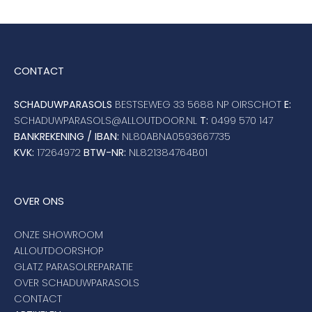
CONTACT
SCHADUWPARASOLS
BESTSEWEG 33 5688 NP OIRSCHOT
E:
SCHADUWPARASOLS@ALLOUTDOOR.NL
T:
0499 570 147
BANKREKENING / IBAN:
NL80ABNA0593667735
KVK:
17264972
BTW-NR:
NL821384764B01
OVER ONS
ONZE SHOWROOM
ALLOUTDOORSHOP
GLATZ PARASOLREPARATIE
OVER SCHADUWPARASOLS
CONTACT