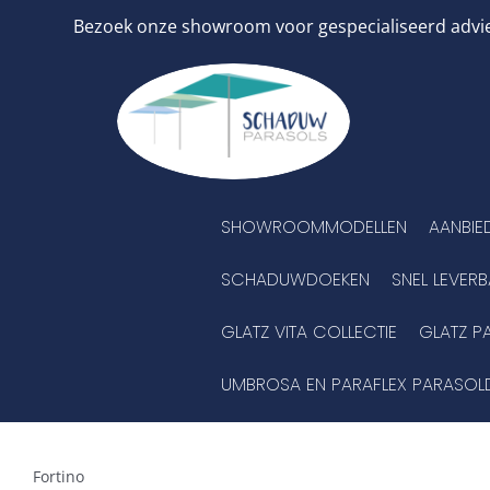
Ga
Bezoek onze showroom voor gespecialiseerd advies
naar
inhoud
SHOWROOMMODELLEN
AANBIE
SCHADUWDOEKEN
SNEL LEVER
GLATZ VITA COLLECTIE
GLATZ P
UMBROSA EN PARAFLEX PARASOL
Fortino