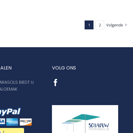
1
2
Volgende
TALEN
VOLG ONS
RASOLS BIEDT U
AALGEMAK