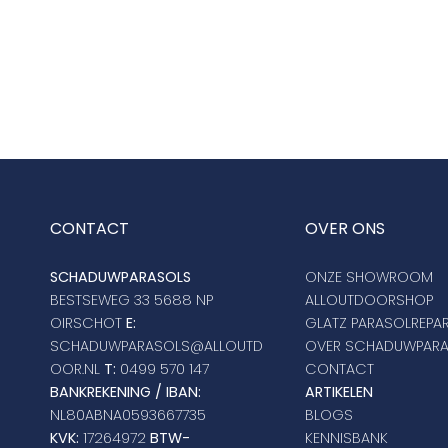
CONTACT
OVER ONS
SCHADUWPARASOLS
ONZE SHOWROOM
BESTSEWEG 33 5688 NP
ALLOUTDOORSHOP
OIRSCHOT
E:
GLATZ PARASOLREPAR
SCHADUWPARASOLS@ALLOUTD
OVER SCHADUWPAR
OOR.NL
T:
0499 570 147
CONTACT
BANKREKENING / IBAN:
ARTIKELEN
NL80ABNA0593667735
BLOGS
KVK:
17264972
BTW-
KENNISBANK