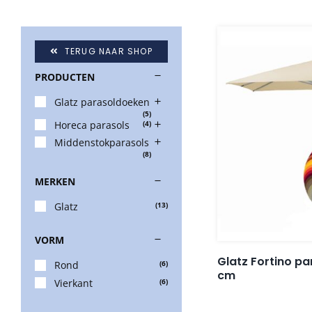
TERUG NAAR SHOP
PRODUCTEN
Glatz parasoldoeken
(5)
Horeca parasols
(4)
Middenstokparasols
(8)
MERKEN
Glatz
(13)
VORM
Glatz Fortino p
Rond
(6)
cm
Vierkant
(6)