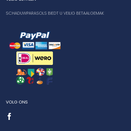
SCHADUWPARASOLS BIEDT U VEILIG BETAALGEMAK
VOLG ONS