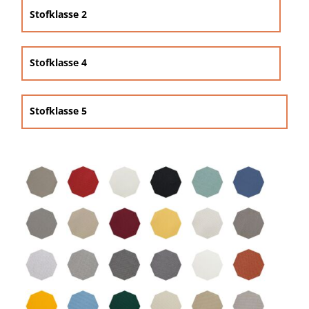
Beschermhoezen
Stofklasse 2
Verlichting
Stofklasse 4
Glatz Vita Collectie
Stofklasse 5
Glatz parasoldoeken

Glatz stofstalen collectie Sampleboeken
Umbrosa en Paraflex parasoldoeken
Onze merken