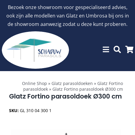
Ga
Bezoek onze showroom voor gespecialiseerd advies,
naar
ook zijn alle modellen van Glatz en Umbrosa bij ons in
inhoud
de showroom aanwezig zodat u deze kunt proberen.
Toggle
Showroommodellen
Navigation
Online Shop
»
Glatz parasoldoeken
»
Glatz Fortino
parasoldoek
»
Glatz Fortino parasoldoek Ø300 cm
aanbiedingen
Glatz Fortino parasoldoek Ø300 cm
SKU:
GL 310 04 300 1
Stokparasols
Zweefparasols