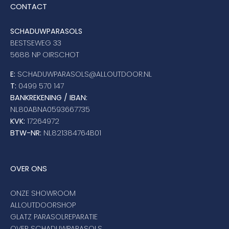
CONTACT
SCHADUWPARASOLS
BESTSEWEG 33
5688 NP OIRSCHOT
E:
SCHADUWPARASOLS@ALLOUTDOOR.NL
T:
0499 570 147
BANKREKENING / IBAN:
NL80ABNA0593667735
KVK:
17264972
BTW-NR:
NL821384764B01
OVER ONS
ONZE SHOWROOM
ALLOUTDOORSHOP
GLATZ PARASOLREPARATIE
OVER SCHADUWPARASOLS