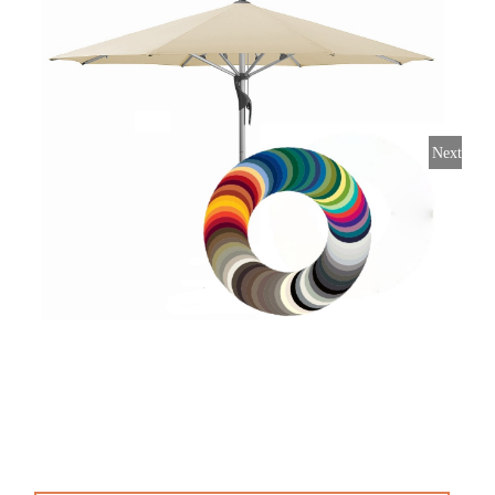
Horeca parasols
Muurparasols
Next
Schaduwdoeken
Snel leverbaar
Parasolvoeten
Balkonklemmen
