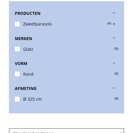
PRODUCTEN
Stokparasols
Zweefparasols
(1)
Zweefparasols
MERKEN
Glatz
(1)
Horeca parasols
VORM
Muurparasols
Rond
(1)
AFMETING
Schaduwdoeken
Ø 325 cm
(1)
Snel leverbaar
Parasolvoeten