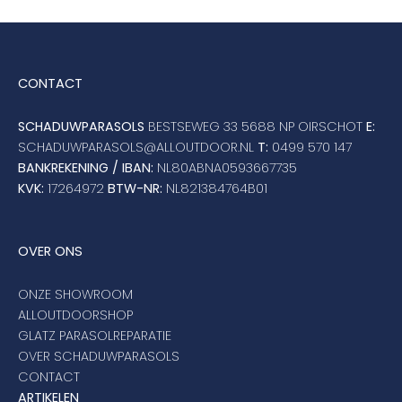
CONTACT
SCHADUWPARASOLS
BESTSEWEG 33 5688 NP OIRSCHOT
E:
SCHADUWPARASOLS@ALLOUTDOOR.NL
T:
0499 570 147
BANKREKENING / IBAN:
NL80ABNA0593667735
KVK:
17264972
BTW-NR:
NL821384764B01
OVER ONS
ONZE SHOWROOM
ALLOUTDOORSHOP
GLATZ PARASOLREPARATIE
OVER SCHADUWPARASOLS
CONTACT
ARTIKELEN