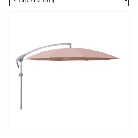
Balkonklemmen
Beschermhoezen
Verlichting
Glatz Vita Collectie
Glatz parasoldoeken
Glatz stofstalen collectie Sampleboeken