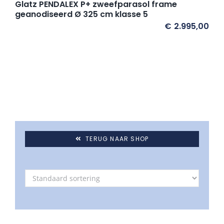
Glatz PENDALEX P+ zweefparasol frame
Umbrosa en Paraflex parasoldoeken
geanodiseerd Ø 325 cm klasse 5
€
2.995,00
Onze merken
TERUG NAAR SHOP