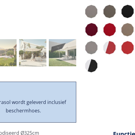
asol wordt geleverd inclusief
beschermhoes.
nodiseerd Ø325cm
Functi