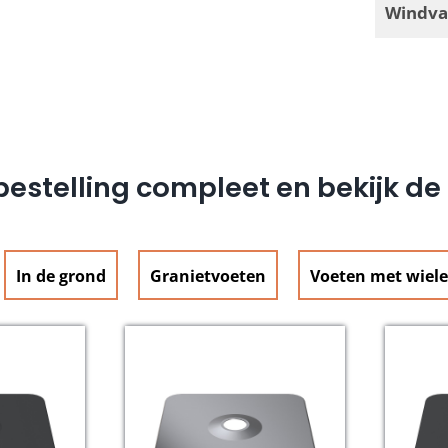
Windva
estelling compleet en bekijk d
In de grond
Granietvoeten
Voeten met wiel