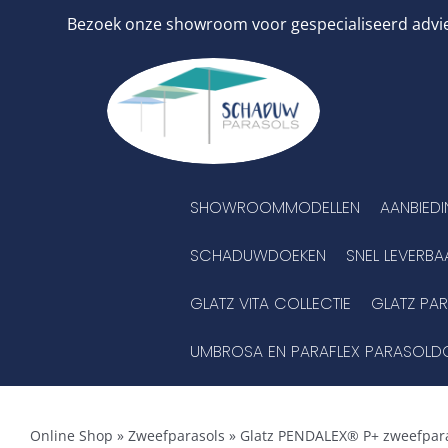
Ga
Bezoek onze showroom voor gespecialiseerd advies
naar
inhoud
SHOWROOMMODELLEN
AANBIED
SCHADUWDOEKEN
SNEL LEVERBA
GLATZ VITA COLLECTIE
GLATZ PA
UMBROSA EN PARAFLEX PARASOLD
Online Shop
»
Zweefparasols
»
Glatz PENDALEX® P+ zweefpar