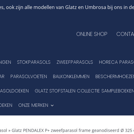
, ook zijn alle modellen van Glatz en Umbrosa bij ons in
ONLINE SHOP
CONTA
INGEN
STOKPARASOLS
ZWEEFPARASOLS
HORECA PARAS
AR
PARASOLVOETEN
BALKONKLEMMEN
BESCHERMHOEZE
RASOLDOEKEN
GLATZ STOFSTALEN COLLECTIE SAMPLEBOEKE
OEKEN
ONZE MERKEN
asol
»
Glatz PENDALEX P+ zweefparasol frame geanodiseerd Ø 325 