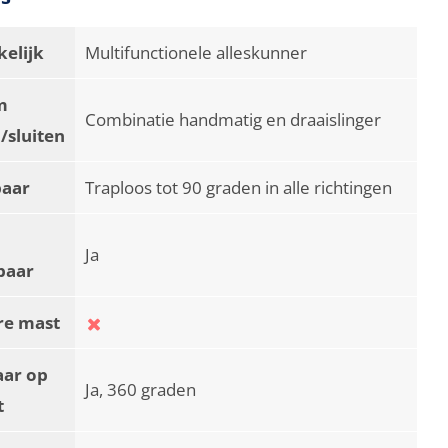
elijk
Multifunctionele alleskunner
m
Combinatie handmatig en draaislinger
/sluiten
baar
Traploos tot 90 graden in alle richtingen
Ja
baar
re mast
aar op
Ja, 360 graden
t