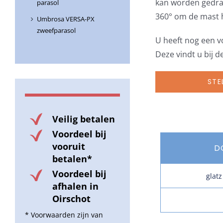
kan worden gedra
parasol
360° om de mast 
Umbrosa VERSA-PX
zweefparasol
U heeft nog een v
Deze vindt u bij 
STE
Veilig betalen
Voordeel bij
vooruit
D
betalen*
Voordeel bij
glat
afhalen in
Oirschot
* Voorwaarden zijn van