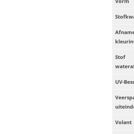
Vorm
Stofkwa
Afnam
kleurin
Stof
watera
UV-Bes
Veersp
uiteind
Volant