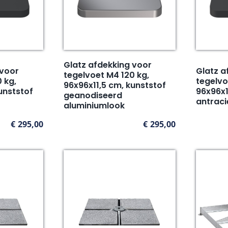
Glatz afdekking voor
 voor
Glatz a
tegelvoet M4 120 kg,
 kg,
tegelvo
96x96x11,5 cm, kunststof
unststof
96x96x1
geanodiseerd
antraci
aluminiumlook
€
295,00
€
295,00