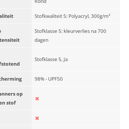
Rond
liteit
Stofkwaliteit 5: Polyacryl, 300g/m²
e
Stofklasse 5: kleurverlies na 700
tensiteit
dagen
Stofklasse 5, Ja
fstotend
cherming
98% - UPF50
anners op
en stof