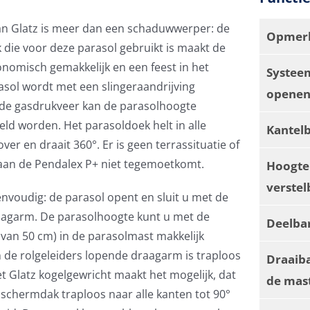
an Glatz is meer dan een schaduwwerper: de
Opmerk
 die voor deze parasol gebruikt is maakt de
nomisch gemakkelijk en een feest in het
Systee
asol wordt met een slingeraandrijving
openen
 de gasdrukveer kan de parasolhoogte
eld worden. Het parasoldoek helt in alle
Kantel
over en draait 360°. Er is geen terrassituatie of
an de Pendalex P+ niet tegemoetkomt.
Hoogte
verstel
envoudig: de parasol opent en sluit u met de
aagarm. De parasolhoogte kunt u met de
Deelba
 van 50 cm) in de parasolmast makkelijk
n de rolgeleiders lopende draagarm is traploos
Draaib
et Glatz kogelgewricht maakt het mogelijk, dat
de mas
t schermdak traploos naar alle kanten tot 90°