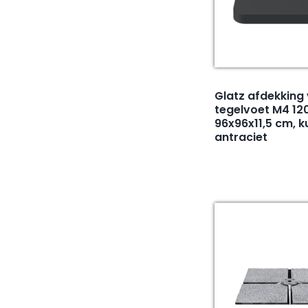
Glatz afdekking
tegelvoet M4 120
96x96x11,5 cm, k
antraciet