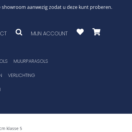
 de showroom aanwezig zodat u deze kunt proberen.
CT
MIJN ACCOUNT
OLS
MUURPARASOLS
N
VERLICHTING
N
cm klasse 5