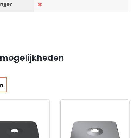
nger
e mogelijkheden
en