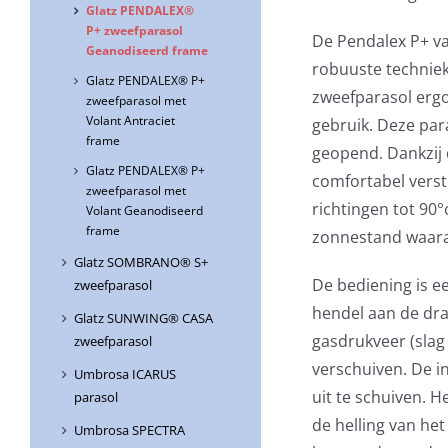
Glatz PENDALEX®
P+ zweefparasol
De Pendalex P+ v
Geanodiseerd frame
robuuste techniek
Glatz PENDALEX® P+
zweefparasol ergo
zweefparasol met
Volant Antraciet
gebruik. Deze par
frame
geopend. Dankzij
Glatz PENDALEX® P+
comfortabel verst
zweefparasol met
richtingen tot 90°
Volant Geanodiseerd
frame
zonnestand waara
Glatz SOMBRANO® S+
De bediening is e
zweefparasol
hendel aan de dr
Glatz SUNWING® CASA
gasdrukveer (slag
zweefparasol
verschuiven. De i
Umbrosa ICARUS
uit te schuiven. H
parasol
de helling van he
Umbrosa SPECTRA