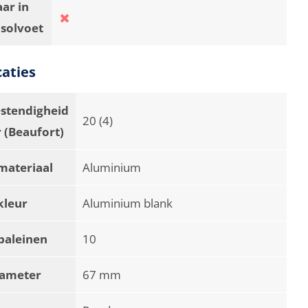
ar in
asolvoet
caties
stendigheid
20 (4)
 (Beaufort)
materiaal
Aluminium
kleur
Aluminium blank
baleinen
10
iameter
67 mm