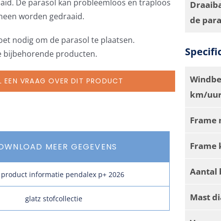
aid. De parasol kan probleemloos en traploos
Draaiba
heen worden gedraaid.
de par
oet nodig om de parasol te plaatsen.
Specifi
de bijbehorende producten.
Windbe
L EEN VRAAG OVER DIT PRODUCT
km/uur
Frame 
Frame 
OWNLOAD MEER GEGEVENS
Aantal 
z product informatie pendalex p+ 2026
Mast d
glatz stofcollectie