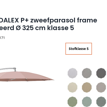
NDALEX P+ zweefparasol frame
erd Ø 325 cm klasse 5
 171
Stofklasse 5

