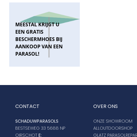
MEESTAL KRIJGT U
EEN GRATIS
BESCHERMHOES BIJ
AANKOOP VAN EEN
PARASOL!
CONTACT
OVER ONS
SCHADUWPARASOLS
ONZE SHOWROOM
BESTSEWEG 33 5688 NP
ALLOUTDOORSHOP
OIRSCHOT
E:
GLATZ PARASOLREPAR