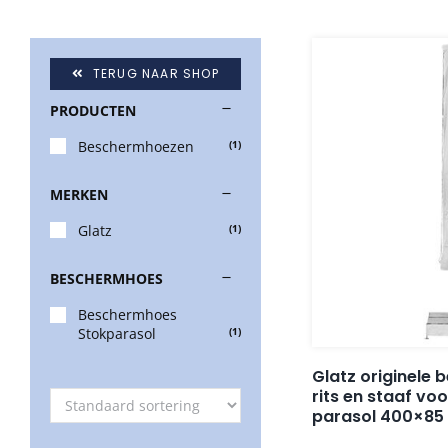
TERUG NAAR SHOP
PRODUCTEN
Beschermhoezen
(1)
MERKEN
Glatz
(1)
BESCHERMHOES
Beschermhoes
Stokparasol
(1)
Glatz originele
rits en staaf vo
parasol 400×85