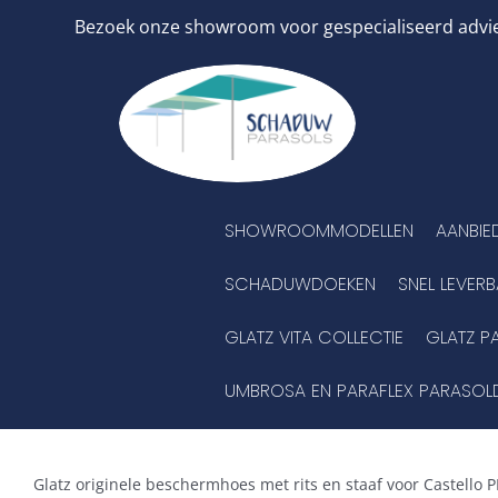
Ga
Bezoek onze showroom voor gespecialiseerd advies
naar
inhoud
SHOWROOMMODELLEN
AANBIE
SCHADUWDOEKEN
SNEL LEVER
GLATZ VITA COLLECTIE
GLATZ P
UMBROSA EN PARAFLEX PARASOL
Glatz originele beschermhoes met rits en staaf voor Castello 