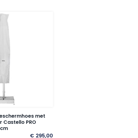
 beschermhoes met
or Castello PRO
 cm
€
295,00