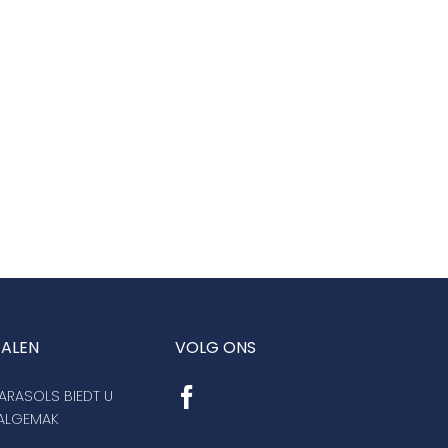
TALEN
VOLG ONS
RASOLS BIEDT U
AALGEMAK