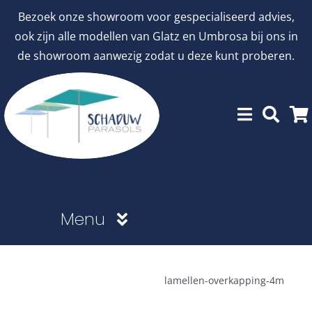
Ga
Bezoek onze showroom voor gespecialiseerd advies,
naar
ook zijn alle modellen van Glatz en Umbrosa bij ons in
inhoud
de showroom aanwezig zodat u deze kunt proberen.
Menu
Showroommodellen
lamellen-overkapping-4m
aanbiedingen