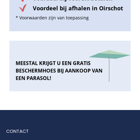
Voordeel bij afhalen in Oirschot
* Voorwaarden zijn van toepassing
Balkonklemmen
Beschermhoezen
Verlichting
MEESTAL KRIJGT U EEN GRATIS
BESCHERMHOES BIJ AANKOOP VAN
EEN PARASOL!
Glatz Vita Collectie
Glatz parasoldoeken
Glatz stofstalen collectie Sampleboeken
CONTACT