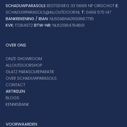
Umbrosa en Paraflex parasoldoeken
SCHADUWPARASOLS
BESTSEWEG 33 5688 NP OIRSCHOT
E:
SCHADUWPARASOLS@ALLOUTDOOR.NL
T:
0499 570 147
BANKREKENING / IBAN:
NL80ABNA0593667735
Onze merken
KVK:
17264972
BTW-NR:
NL821384764B01
OVER ONS
ONZE SHOWROOM
ALLOUTDOORSHOP
GLATZ PARASOLREPARATIE
OVER SCHADUWPARASOLS
CONTACT
ARTIKELEN
BLOGS
KENNISBANK
VOORWAARDEN