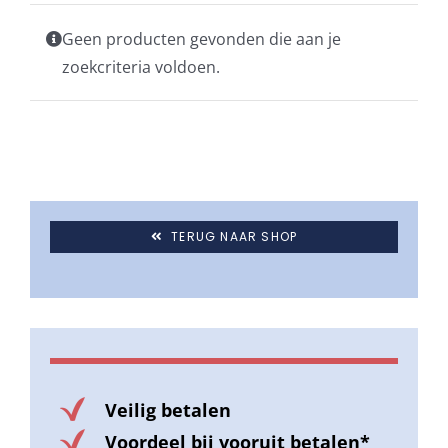
Geen producten gevonden die aan je
Stokparasols
zoekcriteria voldoen.
Zweefparasols
Horeca parasols
TERUG NAAR SHOP
Muurparasols
Schaduwdoeken
Snel leverbaar
Veilig betalen
Voordeel bij vooruit betalen*
Parasolvoeten