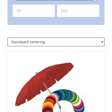
Balkonklemmen
Beschermhoezen
Verlichting
Glatz Vita Collectie
Glatz parasoldoeken
Glatz stofstalen collectie Sampleboeken