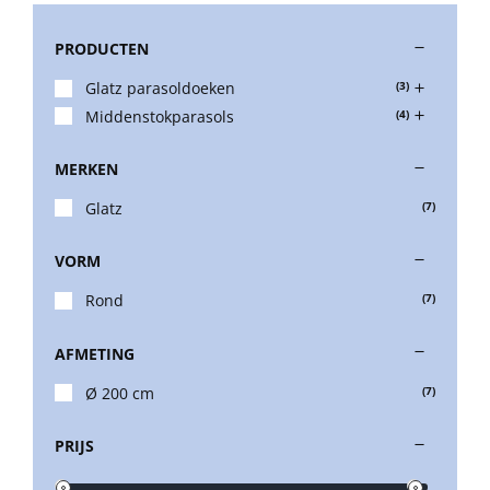
PRODUCTEN
Stokparasols
Glatz parasoldoeken
(3)
Middenstokparasols
(4)
Zweefparasols
MERKEN
Horeca parasols
Glatz
(7)
VORM
Muurparasols
Rond
(7)
Schaduwdoeken
AFMETING
Ø 200 cm
(7)
Snel leverbaar
PRIJS
Parasolvoeten