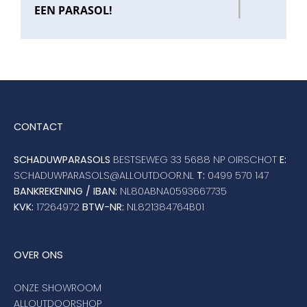
EEN PARASOL!
CONTACT
SCHADUWPARASOLS
BESTSEWEG 33 5688 NP OIRSCHOT
E:
SCHADUWPARASOLS@ALLOUTDOOR.NL
T:
0499 570 147
BANKREKENING / IBAN:
NL80ABNA0593667735
KVK:
17264972
BTW-NR:
NL821384764B01
OVER ONS
ONZE SHOWROOM
ALLOUTDOORSHOP