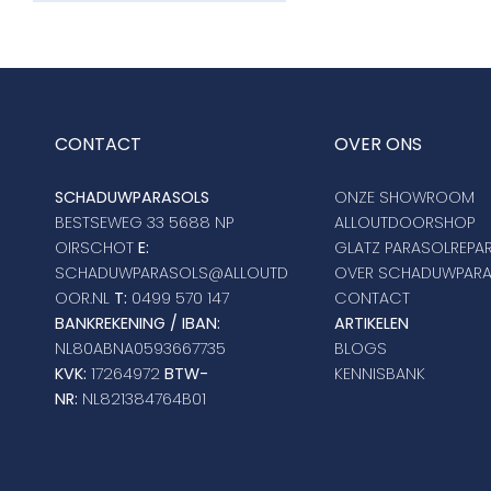
CONTACT
OVER ONS
SCHADUWPARASOLS
ONZE SHOWROOM
BESTSEWEG 33 5688 NP
ALLOUTDOORSHOP
OIRSCHOT
E:
GLATZ PARASOLREPAR
SCHADUWPARASOLS@ALLOUTD
OVER SCHADUWPAR
OOR.NL
T:
0499 570 147
CONTACT
BANKREKENING / IBAN:
ARTIKELEN
NL80ABNA0593667735
BLOGS
KVK:
17264972
BTW-
KENNISBANK
NR:
NL821384764B01