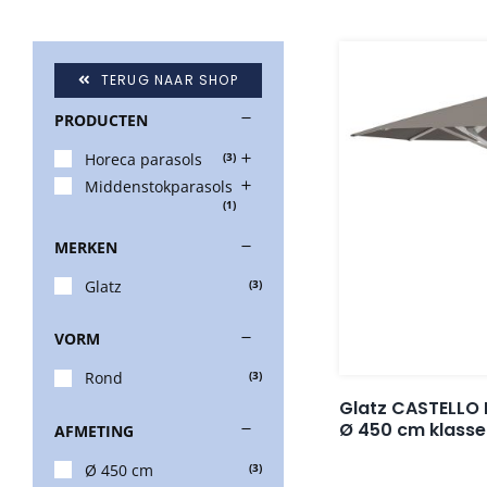
TERUG NAAR SHOP
PRODUCTEN
Horeca parasols
(3)
Middenstokparasols
(1)
MERKEN
Glatz
(3)
VORM
Rond
(3)
Glatz CASTELLO 
Ø 450 cm klasse
AFMETING
Ø 450 cm
(3)