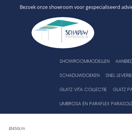
Ga
Bezoek onze showroom voor gespecialiseerd advies
naar
inhoud
SHOWROOMMODELLEN
AANBIE
SCHADUWDOEKEN
SNEL LEVER
GLATZ VITA COLLECTIE
GLATZ P
UMBROSA EN PARAFLEX PARASOL
Ø450cm