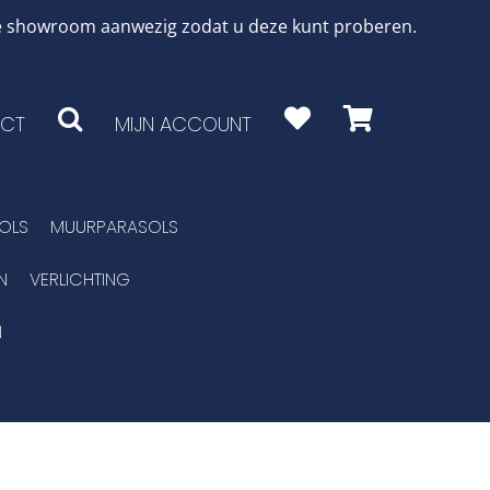
 de showroom aanwezig zodat u deze kunt proberen.
CT
MIJN ACCOUNT
OLS
MUURPARASOLS
N
VERLICHTING
N