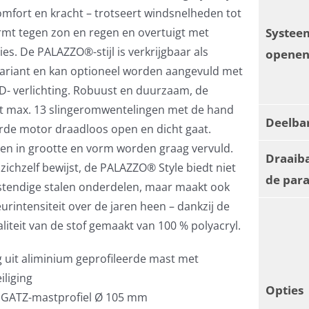
mfort en kracht – trotseert windsnelheden tot
Systee
rmt tegen zon en regen en overtuigt met
ties. De PALAZZO®-stijl is verkrijgbaar als
openen
variant en kan optioneel worden aangevuld met
- verlichting. Robuust en duurzaam, de
et max. 13 slingeromwentelingen met de hand
Deelba
rde motor draadloos open en dicht gaat.
en in grootte en vorm worden graag vervuld.
Draaiba
 zichzelf bewijst, de PALAZZO® Style biedt niet
de par
stendige stalen onderdelen, maar maakt ook
eurintensiteit over de jaren heen – dankzij de
iteit van de stof gemaakt van 100 % polyacryl.
g uit aliminium geprofileerde mast met
iliging
Opties
d GATZ-mastprofiel Ø 105 mm