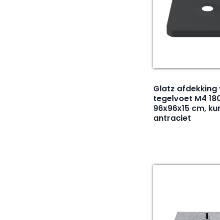
Glatz afdekking
tegelvoet M4 180
96x96x15 cm, ku
antraciet