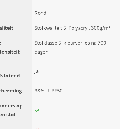
Rond
liteit
Stofkwaliteit 5: Polyacryl, 300g/m²
e
Stofklasse 5: kleurverlies na 700
tensiteit
dagen
Ja
fstotend
cherming
98% - UPF50
anners op
en stof