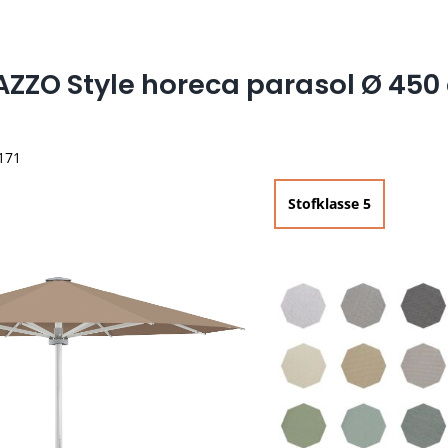
AZZO Style horeca parasol Ø 450
 171
Stofklasse 5

