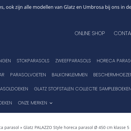
, ook zijn alle modellen van Glatz en Umbrosa bij ons in
ONLINE SHOP
CONTA
INGEN
STOKPARASOLS
ZWEEFPARASOLS
HORECA PARAS
AR
PARASOLVOETEN
BALKONKLEMMEN
BESCHERMHOEZE
RASOLDOEKEN
GLATZ STOFSTALEN COLLECTIE SAMPLEBOEKE
OEKEN
ONZE MERKEN
a parasol
»
Glatz PALAZZO Style horeca parasol Ø 450 cm klasse 5