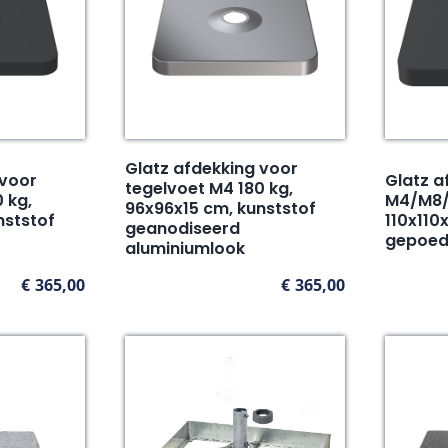
Glatz afdekking voor
 voor
Glatz a
tegelvoet M4 180 kg,
 kg,
M4/M8/
96x96x15 cm, kunststof
nststof
110x110
geanodiseerd
gepoed
aluminiumlook
€
365,00
€
365,00