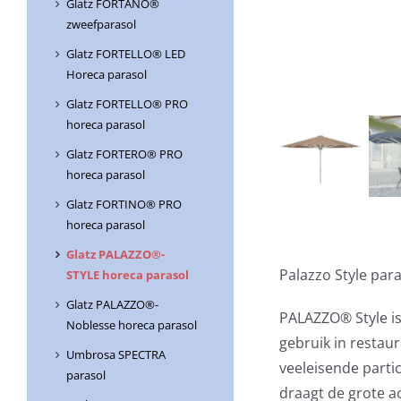
Glatz FORTANO®
zweefparasol
Glatz FORTELLO® LED
Horeca parasol
Glatz FORTELLO® PRO
horeca parasol
Glatz FORTERO® PRO
horeca parasol
Glatz FORTINO® PRO
horeca parasol
Glatz PALAZZO®-
Palazzo Style pa
STYLE horeca parasol
Glatz PALAZZO®-
PALAZZO® Style i
Noblesse horeca parasol
gebruik in restaur
Umbrosa SPECTRA
veeleisende partic
parasol
draagt ​​de grote 