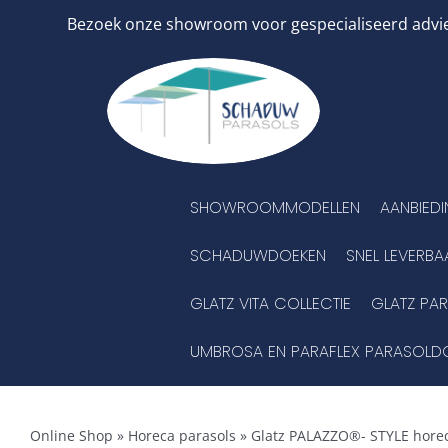
Ga
Bezoek onze showroom voor gespecialiseerd advies
naar
inhoud
SHOWROOMMODELLEN
AANBIED
SCHADUWDOEKEN
SNEL LEVERBA
GLATZ VITA COLLECTIE
GLATZ PA
UMBROSA EN PARAFLEX PARASOLD
Online Shop
»
Horeca parasols
»
Glatz PALAZZO®- STYLE horec