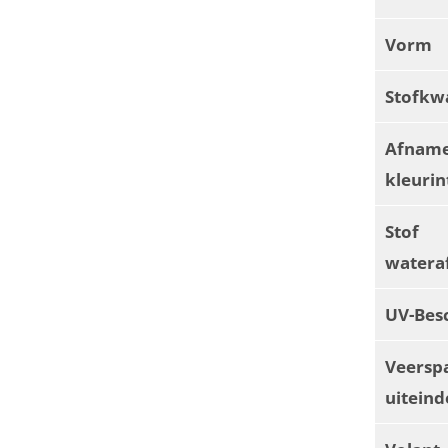
Vorm
Stofkwa
Afnam
kleurin
Stof
watera
UV-Bes
Veersp
uiteind