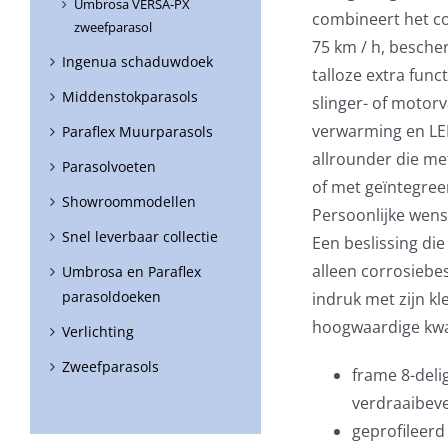
Umbrosa VERSA-PX
combineert het co
zweefparasol
75 km / h, besche
Ingenua schaduwdoek
talloze extra func
Middenstokparasols
slinger- of motor
verwarming en LED
Paraflex Muurparasols
allrounder die m
Parasolvoeten
of met geïntegree
Showroommodellen
Persoonlijke wens
Snel leverbaar collectie
Een beslissing die
alleen corrosiebe
Umbrosa en Paraflex
parasoldoeken
indruk met zijn kl
hoogwaardige kwal
Verlichting
Zweefparasols
frame 8-deli
verdraaibeve
geprofileer