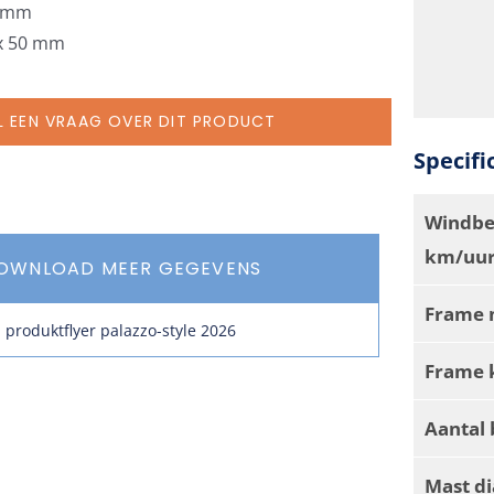
3 mm
 x 50 mm
L EEN VRAAG OVER DIT PRODUCT
Specifi
Windbe
km/uur
OWNLOAD MEER GEGEVENS
Frame 
produktflyer palazzo-style 2026
Frame 
Aantal 
Mast d