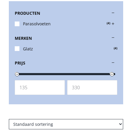
PRODUCTEN
Stokparasols
Parasolvoeten
(4)
Zweefparasols
MERKEN
Glatz
(4)
Horeca parasols
PRIJS
Muurparasols
Schaduwdoeken
Snel leverbaar
Parasolvoeten