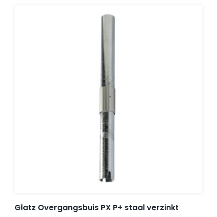
Balkonklemmen
Beschermhoezen
Verlichting
Glatz Vita Collectie
Glatz parasoldoeken
Glatz stofstalen collectie Sampleboeken
Glatz Overgangsbuis PX P+ staal verzinkt