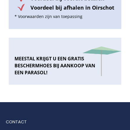
Voordeel bij afhalen in Oirschot
* Voorwaarden zijn van toepassing
Balkonklemmen
Beschermhoezen
Verlichting
MEESTAL KRIJGT U EEN GRATIS
BESCHERMHOES BIJ AANKOOP VAN
EEN PARASOL!
Glatz Vita Collectie
Glatz parasoldoeken
Glatz stofstalen collectie Sampleboeken
CONTACT