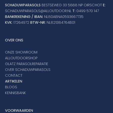
Umbrosa en Paraflex parasoldoeken
SCHADUWPARASOLS
BESTSEWEG 33 5688 NP OIRSCHOT
E:
SCHADUWPARASOLS@ALLOUTDOOR.NL
T:
0499 570 147
BANKREKENING / IBAN:
NL80ABNA0593667735
Onze merken
KVK:
17264972
BTW-NR:
NL821384764B01
OVER ONS
ONZE SHOWROOM
ALLOUTDOORSHOP
GLATZ PARASOLREPARATIE
OVER SCHADUWPARASOLS
CONTACT
ARTIKELEN
BLOGS
KENNISBANK
VOORWAARDEN