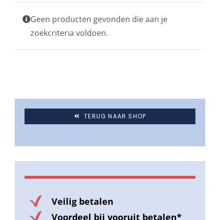
Geen producten gevonden die aan je
Stokparasols
zoekcriteria voldoen.
Zweefparasols
Horeca parasols
TERUG NAAR SHOP
Muurparasols
Schaduwdoeken
Snel leverbaar
Veilig betalen
Voordeel bij vooruit betalen*
Parasolvoeten