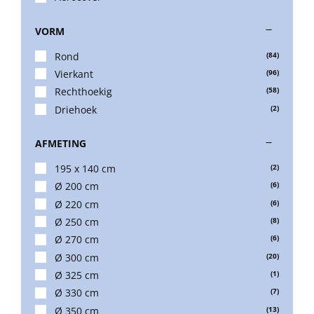
VORM
Balkonklemmen
Rond
(84)
Vierkant
(96)
Beschermhoezen
Rechthoekig
(58)
Driehoek
(2)
Verlichting
AFMETING
195 x 140 cm
(2)
Glatz Vita Collectie
Ø 200 cm
(6)
Ø 220 cm
(6)
Ø 250 cm
(8)
Glatz parasoldoeken
Ø 270 cm
(6)
Ø 300 cm
(20)
Glatz stofstalen collectie Sampleboeken
Ø 325 cm
(1)
Ø 330 cm
(7)
Ø 350 cm
(13)