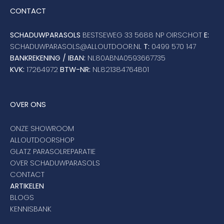
CONTACT
SCHADUWPARASOLS
BESTSEWEG 33 5688 NP OIRSCHOT
E:
SCHADUWPARASOLS@ALLOUTDOOR.NL
T:
0499 570 147
BANKREKENING / IBAN:
NL80ABNA0593667735
KVK:
17264972
BTW-NR:
NL821384764B01
OVER ONS
ONZE SHOWROOM
ALLOUTDOORSHOP
GLATZ PARASOLREPARATIE
OVER SCHADUWPARASOLS
CONTACT
ARTIKELEN
BLOGS
KENNISBANK