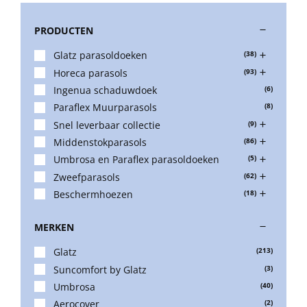
PRODUCTEN
Stokparasols
Glatz parasoldoeken
(38)
Horeca parasols
(93)
Zweefparasols
Ingenua schaduwdoek
(6)
Paraflex Muurparasols
(8)
Horeca parasols
Snel leverbaar collectie
(9)
Middenstokparasols
(86)
Umbrosa en Paraflex parasoldoeken
(5)
Muurparasols
Zweefparasols
(62)
Beschermhoezen
(18)
Schaduwdoeken
MERKEN
Glatz
(213)
Snel leverbaar
Suncomfort by Glatz
(3)
Umbrosa
(40)
Aerocover
(2)
Parasolvoeten