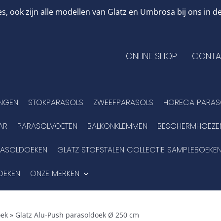
, ook zijn alle modellen van Glatz en Umbrosa bij ons in
ONLINE SHOP
CONTA
INGEN
STOKPARASOLS
ZWEEFPARASOLS
HORECA PARAS
AR
PARASOLVOETEN
BALKONKLEMMEN
BESCHERMHOEZE
RASOLDOEKEN
GLATZ STOFSTALEN COLLECTIE SAMPLEBOEKE
OEKEN
ONZE MERKEN
oek
»
Glatz Alu-Push parasoldoek Ø 250 cm