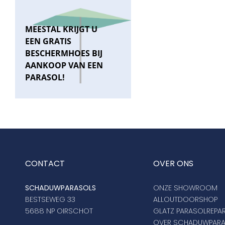
MEESTAL KRIJGT U
EEN GRATIS
BESCHERMHOES BIJ
AANKOOP VAN EEN
PARASOL!
CONTACT
OVER ONS
SCHADUWPARASOLS
ONZE SHOWROOM
BESTSEWEG 33
ALLOUTDOORSHOP
5688 NP OIRSCHOT
GLATZ PARASOLREPAR
OVER SCHADUWPAR