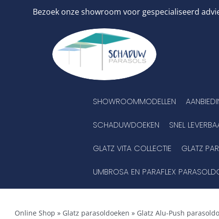
Ga
Bezoek onze showroom voor gespecialiseerd advies
naar
inhoud
SHOWROOMMODELLEN
AANBIED
SCHADUWDOEKEN
SNEL LEVERBA
GLATZ VITA COLLECTIE
GLATZ PA
UMBROSA EN PARAFLEX PARASOLD
Online Shop
»
Glatz parasoldoeken
»
Glatz Alu-Push parasold