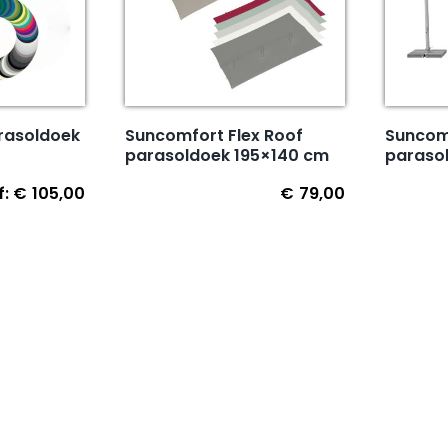
arasoldoek
Suncomfort Flex Roof
Suncom
parasoldoek 195×140 cm
paraso
f:
€
105,00
€
79,00