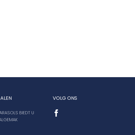
TALEN
VOLG ONS
RASOLS BIEDT U
AALGEMAK