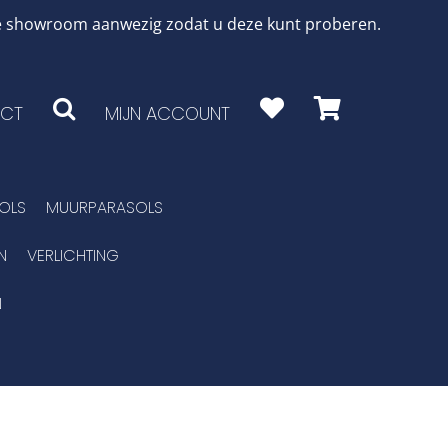
 de showroom aanwezig zodat u deze kunt proberen.
CT
MIJN ACCOUNT
OLS
MUURPARASOLS
N
VERLICHTING
N