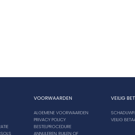
VOORWAARDEN
VEILIG BE
ALGEMENE VOORWAARDEN
SCHADUWPA
PRIVACY POLICY
VEILIG BET
ATIE
BESTELPROCEDURE
ASOLS
ANNULEREN, RUILEN OF