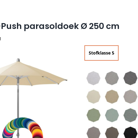
-Push parasoldoek Ø 250 cm
1
Stofklasse 5

