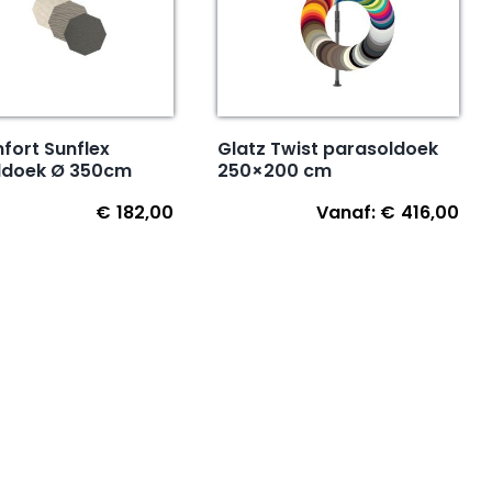
Glatz Twist parasoldoek
fort Sunflex
250×200 cm
ldoek Ø 350cm
€
182,00
Vanaf:
€
416,00