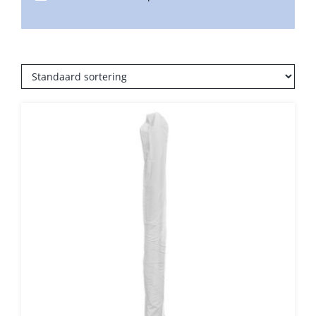
Balkonklemmen
Beschermhoezen
Verlichting
Glatz Vita Collectie
Glatz parasoldoeken
Glatz stofstalen collectie Sampleboeken