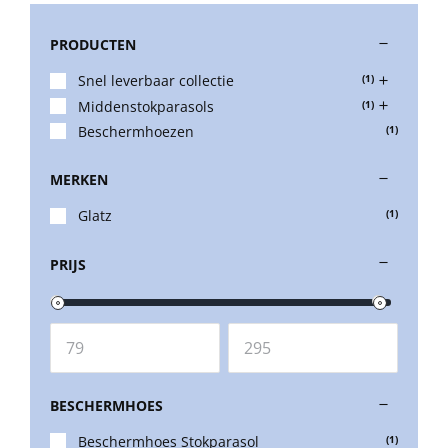
PRODUCTEN
Stokparasols
Snel leverbaar collectie
(1)
Middenstokparasols
(1)
Zweefparasols
Beschermhoezen
(1)
MERKEN
Horeca parasols
Glatz
(1)
Muurparasols
PRIJS
Schaduwdoeken
Snel leverbaar
BESCHERMHOES
Beschermhoes Stokparasol
(1)
Parasolvoeten