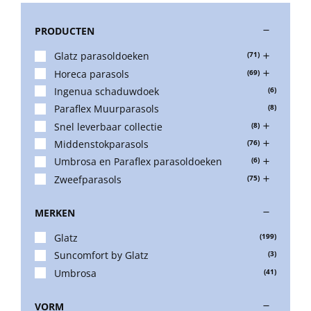
PRODUCTEN
Stokparasols
Glatz parasoldoeken
(71)
Horeca parasols
(69)
Zweefparasols
Ingenua schaduwdoek
(6)
Paraflex Muurparasols
(8)
Horeca parasols
Snel leverbaar collectie
(8)
Middenstokparasols
(76)
Umbrosa en Paraflex parasoldoeken
(6)
Muurparasols
Zweefparasols
(75)
MERKEN
Schaduwdoeken
Glatz
(199)
Suncomfort by Glatz
(3)
Snel leverbaar
Umbrosa
(41)
VORM
Parasolvoeten