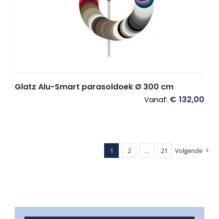
Glatz Alu-Smart parasoldoek Ø 300 cm
€
132,00
Vanaf:
1
2
…
21
Volgende