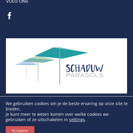
VOLG ONS
We gebruiken cookies om je de beste ervaring op onze site te
bieden.
Je kunt meer te weten komen over welke cookies we
gebruiken of ze uitschakelen in
settings
.
Copyright Schaduwparasols © 2026. Alle Rechten
Voorbehouden
Accepteer
KVK: 17264972 | BTW: NL821384764B01