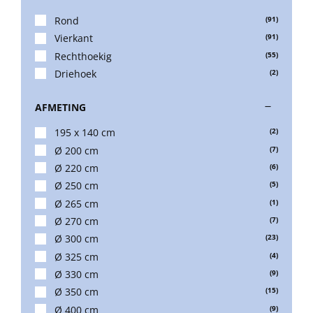
Rond
(91)
Vierkant
(91)
Balkonklemmen
Rechthoekig
(55)
Driehoek
(2)
Beschermhoezen
AFMETING
195 x 140 cm
(2)
Verlichting
Ø 200 cm
(7)
Ø 220 cm
(6)
Glatz Vita Collectie
Ø 250 cm
(5)
Ø 265 cm
(1)
Ø 270 cm
(7)
Glatz parasoldoeken
Ø 300 cm
(23)
Ø 325 cm
(4)
Glatz stofstalen collectie Sampleboeken
Ø 330 cm
(9)
Ø 350 cm
(15)
Ø 400 cm
(9)