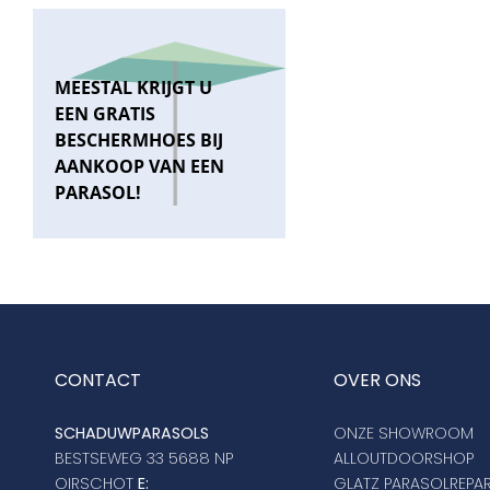
MEESTAL KRIJGT U
EEN GRATIS
BESCHERMHOES BIJ
AANKOOP VAN EEN
PARASOL!
CONTACT
OVER ONS
SCHADUWPARASOLS
ONZE SHOWROOM
BESTSEWEG 33 5688 NP
ALLOUTDOORSHOP
OIRSCHOT
E:
GLATZ PARASOLREPAR