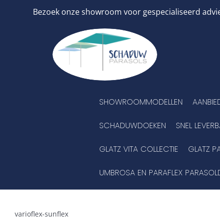
Ga
Bezoek onze showroom voor gespecialiseerd advies
naar
inhoud
SHOWROOMMODELLEN
AANBIE
SCHADUWDOEKEN
SNEL LEVER
GLATZ VITA COLLECTIE
GLATZ P
UMBROSA EN PARAFLEX PARASOL
varioflex-sunflex