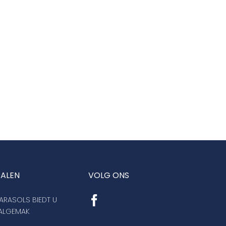
TALEN
VOLG ONS
RASOLS BIEDT U
AALGEMAK