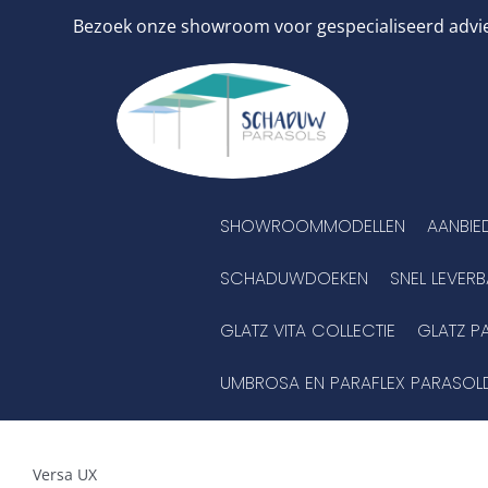
Ga
Bezoek onze showroom voor gespecialiseerd advies
naar
inhoud
SHOWROOMMODELLEN
AANBIE
SCHADUWDOEKEN
SNEL LEVER
GLATZ VITA COLLECTIE
GLATZ P
UMBROSA EN PARAFLEX PARASOL
Versa UX