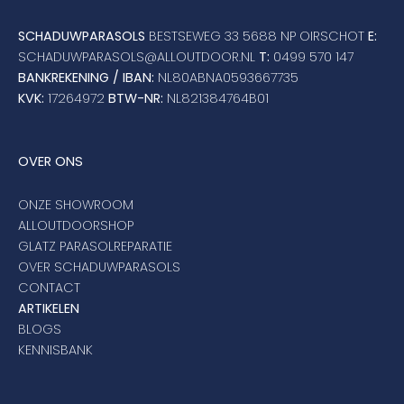
SCHADUWPARASOLS
BESTSEWEG 33 5688 NP OIRSCHOT
E:
SCHADUWPARASOLS@ALLOUTDOOR.NL
T:
0499 570 147
BANKREKENING / IBAN:
NL80ABNA0593667735
KVK:
17264972
BTW-NR:
NL821384764B01
OVER ONS
ONZE SHOWROOM
ALLOUTDOORSHOP
GLATZ PARASOLREPARATIE
OVER SCHADUWPARASOLS
CONTACT
ARTIKELEN
BLOGS
KENNISBANK