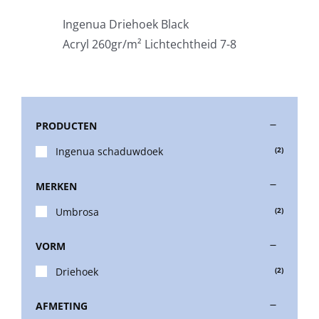
Ingenua Driehoek Black
Stokparasols
Acryl 260gr/m² Lichtechtheid 7-8
Zweefparasols
PRODUCTEN
Horeca parasols
Ingenua schaduwdoek
(2)
Muurparasols
MERKEN
Umbrosa
(2)
Schaduwdoeken
VORM
Snel leverbaar
Driehoek
(2)
AFMETING
Parasolvoeten