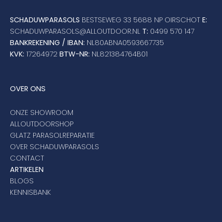
SCHADUWPARASOLS
BESTSEWEG 33 5688 NP OIRSCHOT
E:
SCHADUWPARASOLS@ALLOUTDOOR.NL
T:
0499 570 147
BANKREKENING / IBAN:
NL80ABNA0593667735
KVK:
17264972
BTW-NR:
NL821384764B01
OVER ONS
ONZE SHOWROOM
ALLOUTDOORSHOP
GLATZ PARASOLREPARATIE
OVER SCHADUWPARASOLS
CONTACT
ARTIKELEN
BLOGS
KENNISBANK