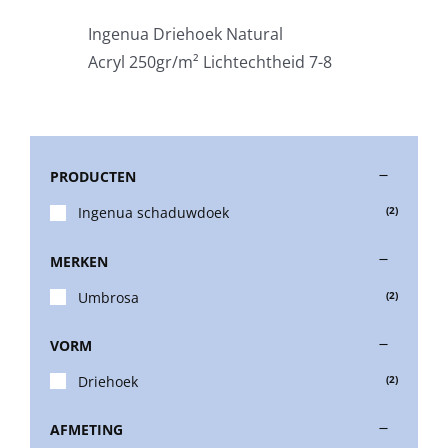
Ingenua Driehoek Natural
Stokparasols
Acryl 250gr/m² Lichtechtheid 7-8
Zweefparasols
PRODUCTEN
Horeca parasols
Ingenua schaduwdoek
(2)
Muurparasols
MERKEN
Umbrosa
(2)
Schaduwdoeken
VORM
Snel leverbaar
Driehoek
(2)
AFMETING
Parasolvoeten