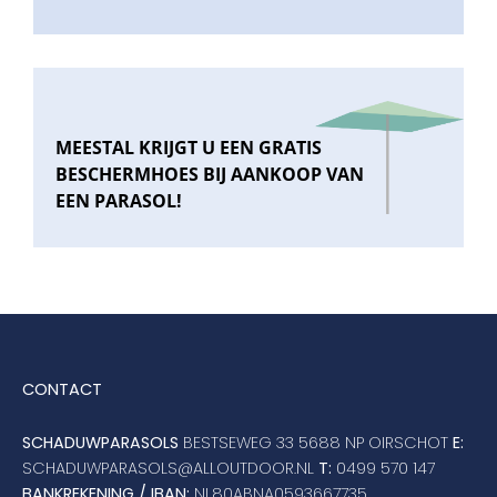
MEESTAL KRIJGT U EEN GRATIS
BESCHERMHOES BIJ AANKOOP VAN
EEN PARASOL!
CONTACT
SCHADUWPARASOLS
BESTSEWEG 33 5688 NP OIRSCHOT
E:
SCHADUWPARASOLS@ALLOUTDOOR.NL
T:
0499 570 147
BANKREKENING / IBAN:
NL80ABNA0593667735