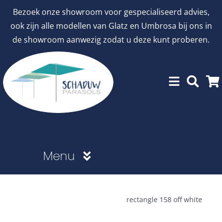
Ga
Bezoek onze showroom voor gespecialiseerd advies,
naar
ook zijn alle modellen van Glatz en Umbrosa bij ons in
inhoud
de showroom aanwezig zodat u deze kunt proberen.
Menu
Showroommodellen
rectangle 158 off white
aanbiedingen