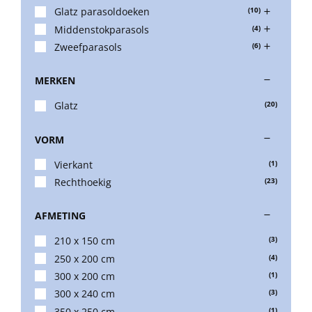
Glatz parasoldoeken
(10)
Middenstokparasols
(4)
Balkonklemmen
Zweefparasols
(6)
MERKEN
Beschermhoezen
Glatz
(20)
Verlichting
VORM
Vierkant
(1)
Glatz Vita Collectie
Rechthoekig
(23)
AFMETING
Glatz parasoldoeken
210 x 150 cm
(3)
250 x 200 cm
(4)
Glatz stofstalen collectie Sampleboeken
300 x 200 cm
(1)
300 x 240 cm
(3)
350 x 250 cm
(1)