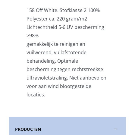
158 Off White. Stofklasse 2 100%
Stokparasols
Polyester ca. 220 gram/m2
Lichtechtheid 5-6 UV bescherming
Zweefparasols
>98%
gemakkelijk te reinigen en
vuilwerend, vuilafstotende
Horeca parasols
behandeling. Optimale
bescherming tegen rechtstreekse
Muurparasols
ultravioletstraling. Niet aanbevolen
voor aan wind blootgestelde
Schaduwdoeken
locaties.
Snel leverbaar
PRODUCTEN
Parasolvoeten