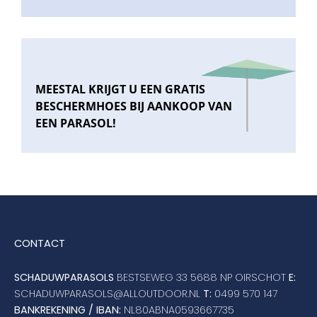
MEESTAL KRIJGT U EEN GRATIS
BESCHERMHOES BIJ AANKOOP VAN
EEN PARASOL!
CONTACT
SCHADUWPARASOLS
BESTSEWEG 33 5688 NP OIRSCHOT
E:
SCHADUWPARASOLS@ALLOUTDOOR.NL
T:
0499 570 147
BANKREKENING / IBAN:
NL80ABNA0593667735