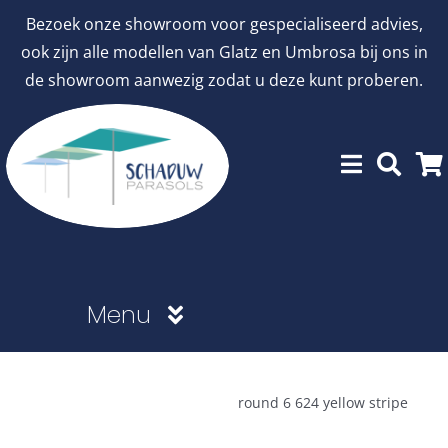
Ga
Bezoek onze showroom voor gespecialiseerd advies,
naar
ook zijn alle modellen van Glatz en Umbrosa bij ons in
inhoud
de showroom aanwezig zodat u deze kunt proberen.
Menu
Showroommodellen
round 6 624 yellow stripe
aanbiedingen