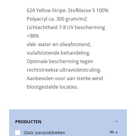
624 Yellow Stripe. Stofklasse 5 100%
Stokparasols
Polyacryl ca. 300 gram/m2
Lichtechtheid 7-8 UV bescherming
Zweefparasols
>98%
vlek- water en olieafstotend,
vuilafstotende behandeling.
Horeca parasols
Optimale bescherming tegen
rechtstreekse ultravioletstraling.
Muurparasols
Aanbevolen voor aan sterke wind
blootgestelde locaties.
Schaduwdoeken
Snel leverbaar
PRODUCTEN
Glatz parasoldoeken
(3)
Parasolvoeten