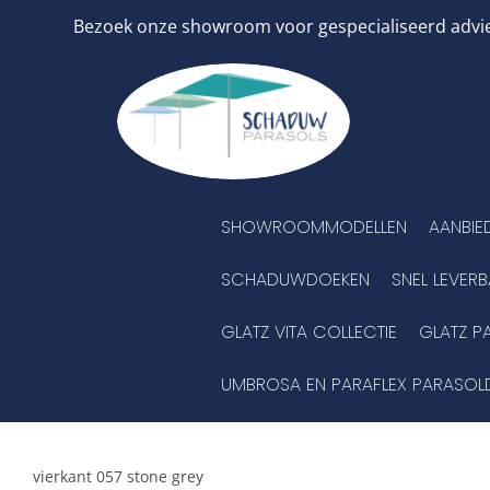
Ga
Bezoek onze showroom voor gespecialiseerd advies
naar
inhoud
SHOWROOMMODELLEN
AANBIE
SCHADUWDOEKEN
SNEL LEVER
GLATZ VITA COLLECTIE
GLATZ P
UMBROSA EN PARAFLEX PARASOL
vierkant 057 stone grey