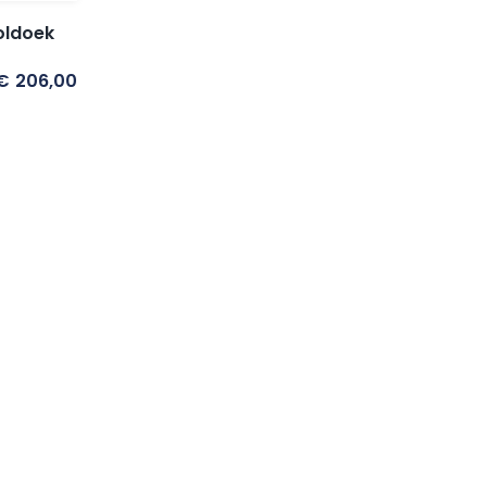
oldoek
€
206,00