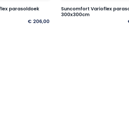
flex parasoldoek
Suncomfort Varioflex paras
300x300cm
€
206,00